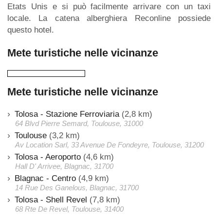
Etats Unis e si può facilmente arrivare con un taxi
locale. La catena alberghiera Reconline possiede
questo hotel.
Mete turistiche nelle vicinanze
Mete turistiche nelle vicinanze
Tolosa - Stazione Ferroviaria
(2,8 km)
64 Blvd Pierre Semard, Toulouse, 31000
Toulouse
(3,2 km)
Av Location Sarl, 33 Avenue De Fondeyre, Toulouse, 31200
Tolosa - Aeroporto
(4,6 km)
Hall D' Arrivee, Blagnac, 31700
Blagnac - Centro
(4,9 km)
14 Rue Des Ganelous, Blagnac, 31700
Tolosa - Shell Revel
(7,8 km)
68 Rte De Revel, Toulouse, 31400