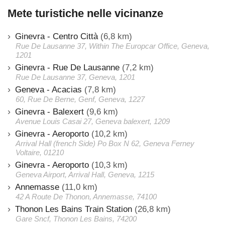
Mete turistiche nelle vicinanze
Ginevra - Centro Città
(6,8 km)
Rue De Lausanne 37, Within The Europcar Office, Geneva,
1201
Ginevra - Rue De Lausanne
(7,2 km)
Rue De Lausanne 37, Geneva, 1201
Geneva - Acacias
(7,8 km)
60, Rue De Berne, Genf, Geneva, 1227
Ginevra - Balexert
(9,6 km)
Avenue Louis Casai 27, Geneva balexert, 1209
Ginevra - Aeroporto
(10,2 km)
Arrival Hall (french Side) Po Box N 62, Geneva Ferney
Voltaire, 01210
Ginevra - Aeroporto
(10,3 km)
Geneva Airport, Arrival Hall, Geneva, 1215
Annemasse
(11,0 km)
42 A Route De Thonon, Annemasse, 74100
Thonon Les Bains Train Station
(26,8 km)
Gare Sncf, Thonon Les Bains, 74200