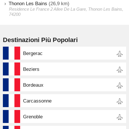
Thonon Les Bains
(26,9 km)
Residence Le France 2 Allee De La Gare, Thonon Les Bains,
74200
Destinazioni Più Popolari
Bergerac
Beziers
Bordeaux
Carcassonne
Grenoble