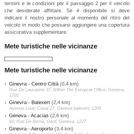
termini e le condizioni per il passaggio 2 per il veicolo
che desiderate affittare. Se è disponibile si deve
indicare il nostro personale al momento del ritiro del
veicolo in modo che possano aggiungere una copertura
assicurativa supplementare.
Mete turistiche nelle vicinanze
Mete turistiche nelle vicinanze
Ginevra - Centro Città
(0,4 km)
Rue De Lausanne 37, Within The Europcar Office, Geneva,
1201
Ginevra - Balexert
(2,4 km)
Avenue Louis Casai 27, Geneva balexert, 1209
Geneva - Acacias
(2,6 km)
60, Rue De Berne, Genf, Geneva, 1227
Ginevra - Aeroporto
(3,4 km)