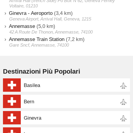
Arrival Hall (french Side) Po Box N 62, Geneva Ferney
Voltaire, 01210
Ginevra - Aeroporto
(3,4 km)
Geneva Airport, Arrival Hall, Geneva, 1215
Annemasse
(5,0 km)
42 A Route De Thonon, Annemasse, 74100
Annemasse Train Station
(7,2 km)
Gare Sncf, Annemasse, 74100
Destinazioni Più Popolari
Basilea
Bern
Ginevra