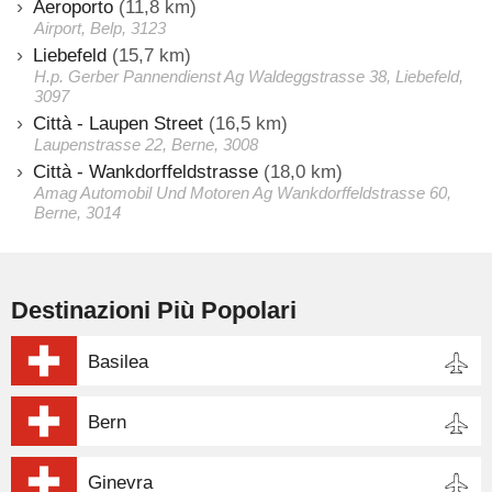
Aeroporto
(11,8 km)
Airport, Belp, 3123
Liebefeld
(15,7 km)
H.p. Gerber Pannendienst Ag Waldeggstrasse 38, Liebefeld,
3097
Città - Laupen Street
(16,5 km)
Laupenstrasse 22, Berne, 3008
Città - Wankdorffeldstrasse
(18,0 km)
Amag Automobil Und Motoren Ag Wankdorffeldstrasse 60,
Berne, 3014
Destinazioni Più Popolari
Basilea
Bern
Ginevra