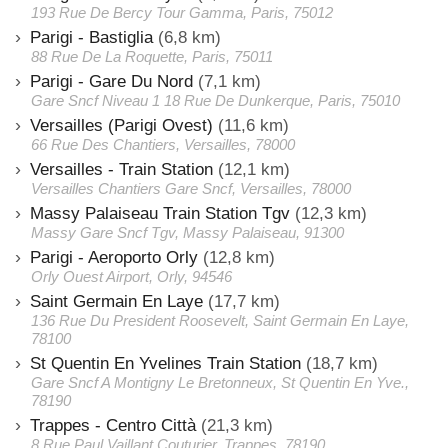
193 Rue De Bercy Tour Gamma, Paris, 75012
Parigi - Bastiglia
(6,8 km)
88 Rue De La Roquette, Paris, 75011
Parigi - Gare Du Nord
(7,1 km)
Gare Sncf Niveau 1 18 Rue De Dunkerque, Paris, 75010
Versailles (Parigi Ovest)
(11,6 km)
66 Rue Des Chantiers, Versailles, 78000
Versailles - Train Station
(12,1 km)
Versailles Chantiers Gare Sncf, Versailles, 78000
Massy Palaiseau Train Station Tgv
(12,3 km)
Massy Gare Sncf Tgv, Massy Palaiseau, 91300
Parigi - Aeroporto Orly
(12,8 km)
Orly Ouest Airport, Orly, 94546
Saint Germain En Laye
(17,7 km)
136 Rue Du President Roosevelt, Saint Germain En Laye,
78100
St Quentin En Yvelines Train Station
(18,7 km)
Gare Sncf A Montigny Le Bretonneux, St Quentin En Yve.,
78190
Trappes - Centro Città
(21,3 km)
8 Rue Paul Vaillant Couturier, Trappes, 78190