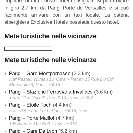
popolare di tutti i nostri hotel consigliati. Si può trovare
in giro 2,7 km da Parigi Porte de Versailles e si può
facilmente arrivare con un taxi locale. La catena
alberghiera Exclusive Hotels possiede questo hotel.
Mete turistiche nelle vicinanze
Mete turistiche nelle vicinanze
Parigi - Gare Montparnasse
(2,3 km)
Hall Pasteur Niveau 1 // Cars > Return 15 Rue Du Cdt
Mouchotte 4, Paris, 75015
Parigi - Stazione Ferroviaria Invalides
(3,6 km)
Temp Clsd Until 31 Dec 2013, Paris, 75008
Parigi - Etoile Foch
(4,4 km)
Face 8 Avenue Foch, Paris, 75016, Paris
Parigi - Porte Maillot
(4,7 km)
145 Avenue Malakoff, Paris, 75016
Parigi - Gare De Lyon
(6,2 km)