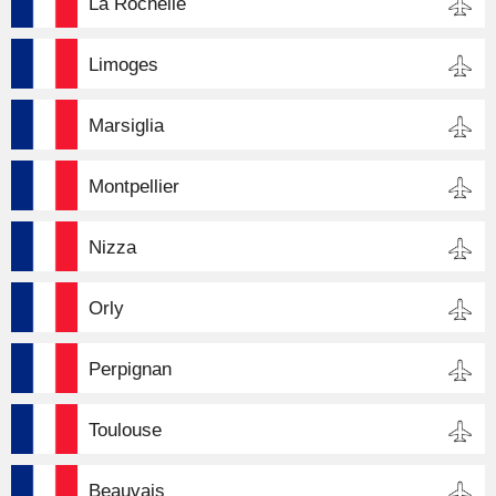
La Rochelle
Limoges
Marsiglia
Montpellier
Nizza
Orly
Perpignan
Toulouse
Beauvais