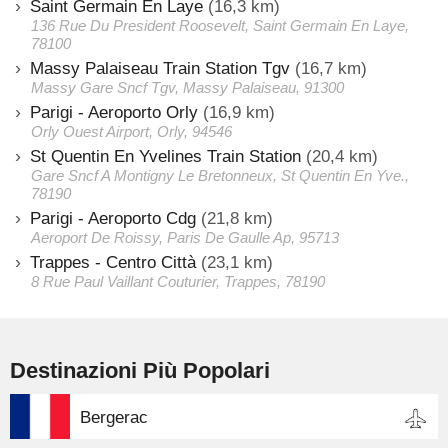
Saint Germain En Laye
(16,3 km)
136 Rue Du President Roosevelt, Saint Germain En Laye,
78100
Massy Palaiseau Train Station Tgv
(16,7 km)
Massy Gare Sncf Tgv, Massy Palaiseau, 91300
Parigi - Aeroporto Orly
(16,9 km)
Orly Ouest Airport, Orly, 94546
St Quentin En Yvelines Train Station
(20,4 km)
Gare Sncf A Montigny Le Bretonneux, St Quentin En Yve.,
78190
Parigi - Aeroporto Cdg
(21,8 km)
Aeroport De Roissy, Paris De Gaulle Ap, 95713
Trappes - Centro Città
(23,1 km)
8 Rue Paul Vaillant Couturier, Trappes, 78190
Destinazioni Più Popolari
Bergerac