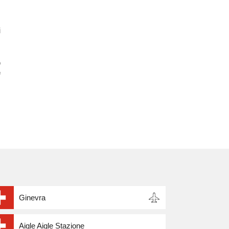
,
i
o
f
Ginevra
Aigle Aigle Stazione