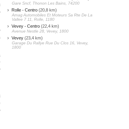
Gare Sncf, Thonon Les Bains, 74200
i
Rolle - Centro
(20,8 km)
o
Amag Automobiles Et Moteurs Sa Rte De La
Vallee 7 11, Rolle, 1180
Vevey - Centro
(22,4 km)
o
Avenue Nestle 28, Vevey, 1800
à
Vevey
(23,4 km)
Garage Du Rallye Rue Du Clos 16, Vevey,
1800
a
e
o
i
e
o