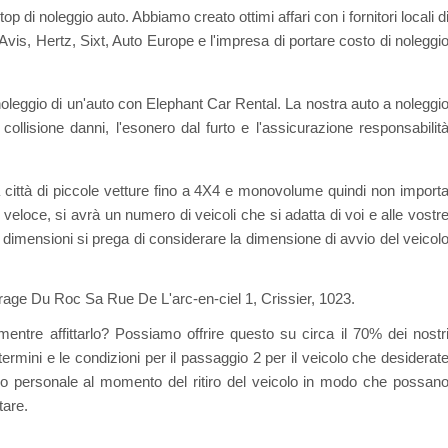
p di noleggio auto. Abbiamo creato ottimi affari con i fornitori locali d
is, Hertz, Sixt, Auto Europe e l'impresa di portare costo di noleggi
oleggio di un'auto con Elephant Car Rental. La nostra auto a noleggi
ollisione danni, l'esonero dal furto e l'assicurazione responsabilit
a città di piccole vetture fino a 4X4 e monovolume quindi non import
veloce, si avrà un numero di veicoli che si adatta di voi e alle vostr
i dimensioni si prega di considerare la dimensione di avvio del veicol
 Garage Du Roc Sa Rue De L'arc-en-ciel 1, Crissier, 1023.
mentre affittarlo? Possiamo offrire questo su circa il 70% dei nostr
 termini e le condizioni per il passaggio 2 per il veicolo che desiderat
ostro personale al momento del ritiro del veicolo in modo che possan
tare.