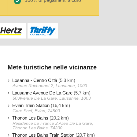
100% di pagamenti sicuro
Mete turistiche nelle vicinanze
Losanna - Centro Città
(5,3 km)
Avenue Ruchonnet 2, Lausanne, 1003
Lausanne Avenue De La Gare
(5,7 km)
50 Avenue De La Gare, Lausanne, 1003
e
Evian Train Station
(16,4 km)
e
Gare Sncf, Evian, 74500
Thonon Les Bains
(20,2 km)
Residence Le France 2 Allee De La Gare,
a
Thonon Les Bains, 74200
d
Thonon Les Bains Train Station
(20,7 km)