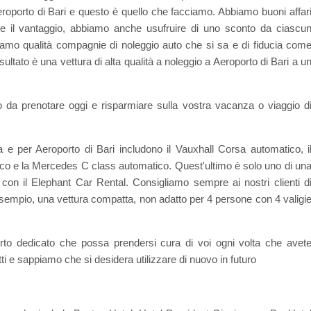
Aeroporto di Bari e questo è quello che facciamo. Abbiamo buoni affar
e il vantaggio, abbiamo anche usufruire di uno sconto da ciascu
Usiamo qualità compagnie di noleggio auto che si sa e di fiducia com
isultato è una vettura di alta qualità a noleggio a Aeroporto di Bari a u
o da prenotare oggi e risparmiare sulla vostra vacanza o viaggio d
ia e per Aeroporto di Bari includono il Vauxhall Corsa automatico, i
co e la Mercedes C class automatico. Quest'ultimo è solo uno di un
a con il Elephant Car Rental. Consigliamo sempre ai nostri clienti d
esempio, una vettura compatta, non adatto per 4 persone con 4 valigi
rto dedicato che possa prendersi cura di voi ogni volta che avet
ti e sappiamo che si desidera utilizzare di nuovo in futuro