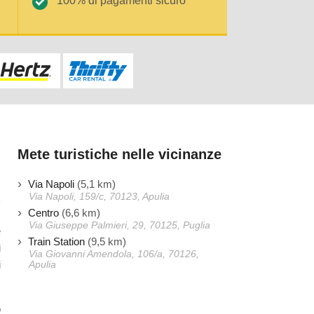
100% di pagamenti sicuro
Mete turistiche nelle vicinanze
Via Napoli
(5,1 km)
Via Napoli, 159/c, 70123, Apulia
Centro
(6,6 km)
Via Giuseppe Palmieri, 29, 70125, Puglia
e
Train Station
(9,5 km)
i
Via Giovanni Amendola, 106/a, 70126,
i
Apulia
o