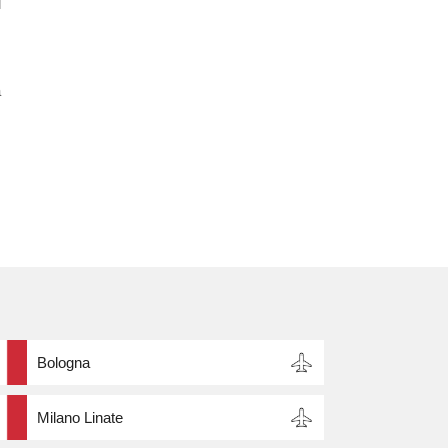
l
,
a
Bologna
Milano Linate