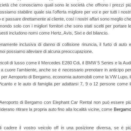
cietà che conosciamo quali sono le società che offrono i prezzi pi
siamo stabilire quale sia l'offerta migliore per voi e per tutti i nostr
o e passare direttamente al cliente, così i nostri affari sono meglio ch
ondo solo con i migliori fornitori che sono stati scelti per portare l
 Questi includono nomi come Hertz, Avis, Sixt e del bilancio.
enamente inclusiva di danno di collisione rinuncia, il furto di auto 
 noi possiamo alleviare di alcuna preoccupazione.
eicoli di lusso come il Mercedes E280 Cdi, il BMW 5 Series e la Aud
a cuore l'ambiente, anche se è necessario prenotare in anticipo pe
le per Aeroporto di Bergamo, economia automobili come la VW Lupo, i
icanto e le auto di famiglia per adattarsi 7, 9 o 12 persone come i
r Aeroporto di Bergamo con Elephant Car Rental non può essere pi
derano ritirare la propria auto fino alla località vicine, come
Bergam
 cadere il vostro veicolo off in una posizione diversa, se è pi