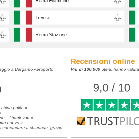
Roma Fiumicino
Treviso
Roma Stazione
Recensioni online
oleggio a Bergamo Aeroporto
Più di 100.000
utenti hanno valutat
9,0 / 10
0
hina pulita.
no - Thank you.
enda nuovo.
 raccomandare a chiunque, grazie