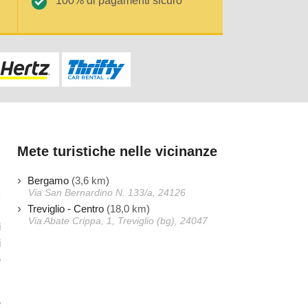
100% di pagamenti sicuro
Mete turistiche nelle vicinanze
Bergamo
(3,6 km)
Via San Bernardino N. 133/a, 24126
Treviglio - Centro
(18,0 km)
Via Abate Crippa, 1, Treviglio (bg), 24047
i
i
e
e