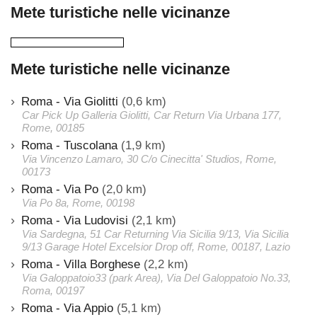
Mete turistiche nelle vicinanze
Mete turistiche nelle vicinanze
Roma - Via Giolitti
(0,6 km)
Car Pick Up Galleria Giolitti, Car Return Via Urbana 177,
Rome, 00185
Roma - Tuscolana
(1,9 km)
Via Vincenzo Lamaro, 30 C/o Cinecitta' Studios, Rome,
00173
Roma - Via Po
(2,0 km)
Via Po 8a, Rome, 00198
Roma - Via Ludovisi
(2,1 km)
Via Sardegna, 51 Car Returning Via Sicilia 9/13, Via Sicilia
9/13 Garage Hotel Excelsior Drop off, Rome, 00187, Lazio
Roma - Villa Borghese
(2,2 km)
Via Galoppatoio33 (park Area), Via Del Galoppatoio No.33,
Roma, 00197
Roma - Via Appio
(5,1 km)