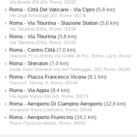
Via Aurelia 456 A/b, Roma, 00165
Roma - Città Del Vaticano - Via Cipro
(5,6 km)
Vle Degli Ammiragli 107, Rome, 00136
Roma - Via Tiburtina - Stazione Station
(5,8 km)
Via Tiburtina,905/a, Rome, 00156
Roma - Via Tiburtina
(5,8 km)
Via Tiburtina,905/a, Rome, 00156
Roma - Centro Città
(7,0 km)
Stazione Ff.ss.termini Via Giolitti 34 Rm, Rome, Lazio, Rome
Roma - Sheraton
(7,0 km)
Inside Hotel Sheraton Via Del Pattinaggio, 100, Rome, 00144
Roma - Piazza Francesco Vicona
(8,1 km)
Piazza F. Vivona, 5, Roma, 00144
Roma - Via Appia
(8,4 km)
Via Appia Nuova 666 A/b, Rome, 00179
Roma - Aeroporto Di Ciampino Aeroporto
(12,8 km)
Aeroporto Roma Ciampino, Rome, 00040
Roma - Aeroporto Fiumicino
(24,1 km)
Rome Fiumicino Airport, Rome, 00050