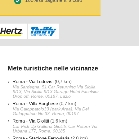
100% di pagamenti sicuro
Mete turistiche nelle vicinanze
Roma - Via Ludovisi
(0,7 km)
Via Sardegna, 51 Car Returning Via Sicilia
9/13, Via Sicilia 9/13 Garage Hotel Excelsior
Drop off, Rome, 00187, Lazio
e
Roma - Villa Borghese
(0,7 km)
Via Galoppatoio33 (park Area), Via Del
ù
Galoppatoio No.33, Roma, 00197
i
Roma - Via Giolitti
(1,6 km)
i
Car Pick Up Galleria Giolitti, Car Return Via
Urbana 177, Rome, 00185
Roma - Stazione Ferroviaria
(2,0 km)