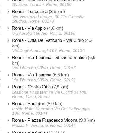
Stazione Termini, Rome, 00185
n
Roma - Tuscolana
(3,9 km)
i
Via Vincenzo Lamaro, 30 C/o Cinecitta'
n
Studios, Rome, 00173
e
Roma - Via Appio
(4,0 km)
n
Via Aurelia 456 A/b, Roma, 00165
Roma - Città Del Vaticano - Via Cipro
(4,2
km)
Vle Degli Ammiragli 107, Rome, 00136
o
Roma - Via Tiburtina - Stazione Station
(6,5
km)
Via Tiburtina,905/a, Rome, 00156
o
Roma - Via Tiburtina
(6,5 km)
a
Via Tiburtina,905/a, Rome, 00156
i
Roma - Centro Città
(7,9 km)
i
Stazione Ff.ss.termini Via Giolitti 34 Rm,
Rome, Lazio, Rome
Roma - Sheraton
(8,0 km)
Inside Hotel Sheraton Via Del Pattinaggio,
100, Rome, 00144
Roma - Piazza Francesco Vicona
(9,0 km)
r
Piazza F. Vivona, 5, Roma, 00144
a
Roma - Via Appia
(10,3 km)