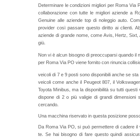
Determinare le condizioni migliori per Roma Via PO
collaborazione con tutte le migliori aziende a
Genuine alle aziende top di noleggio auto. Com
provider così passare questo diritto ai clienti. Ab
aziende di grande nome, come Avis, Hertz, Sixt, Au
giù.
Non vi è alcun bisogno di preoccuparsi quando il n
per Roma Via PO viene fornito con rinuncia collision
veicoli di 7 e 9 posti sono disponibili anche se st
veicoli come anche il Peugeot 807, il Volkswagen 
Toyota Minibus, ma la disponibilità su tutti questi v
dispone di 2 o più valigie di grandi dimensioni 
cercando.
Una macchina riservato in questa posizione posson
Da Roma Via PO, si può permettere di cadere il v
te. Se hai bisogno di fare questo quindi assicu