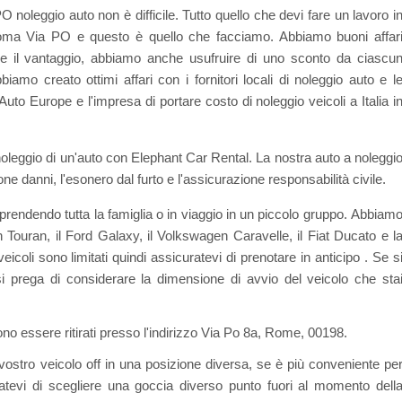
 noleggio auto non è difficile. Tutto quello che devi fare un lavoro i
 Roma Via PO e questo è quello che facciamo. Abbiamo buoni affar
e il vantaggio, abbiamo anche usufruire di uno sconto da ciascu
biamo creato ottimi affari con i fornitori locali di noleggio auto e l
to Europe e l'impresa di portare costo di noleggio veicoli a Italia i
oleggio di un'auto con Elephant Car Rental. La nostra auto a noleggi
e danni, l'esonero dal furto e l'assicurazione responsabilità civile.
a prendendo tutta la famiglia o in viaggio in un piccolo gruppo. Abbiam
Touran, il Ford Galaxy, il Volkswagen Caravelle, il Fiat Ducato e l
eicoli sono limitati quindi assicuratevi di prenotare in anticipo . Se s
si prega di considerare la dimensione di avvio del veicolo che sta
o essere ritirati presso l'indirizzo Via Po 8a, Rome, 00198.
ostro veicolo off in una posizione diversa, se è più conveniente pe
ratevi di scegliere una goccia diverso punto fuori al momento dell