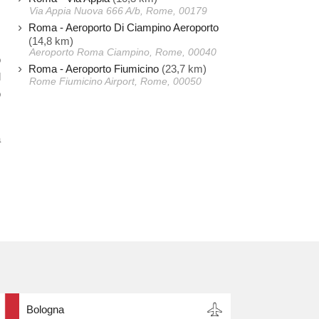
Via Appia Nuova 666 A/b, Rome, 00179
Roma - Aeroporto Di Ciampino Aeroporto
(14,8 km)
Aeroporto Roma Ciampino, Rome, 00040
o
Roma - Aeroporto Fiumicino
(23,7 km)
l
Rome Fiumicino Airport, Rome, 00050
o
a
Bologna