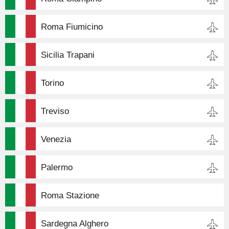
Roma Fiumicino
Sicilia Trapani
Torino
Treviso
Venezia
Palermo
Roma Stazione
Sardegna Alghero