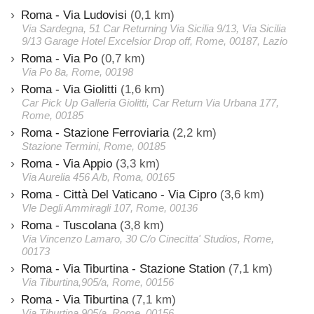
Roma - Via Ludovisi
(0,1 km)
Via Sardegna, 51 Car Returning Via Sicilia 9/13, Via Sicilia
9/13 Garage Hotel Excelsior Drop off, Rome, 00187, Lazio
Roma - Via Po
(0,7 km)
Via Po 8a, Rome, 00198
Roma - Via Giolitti
(1,6 km)
Car Pick Up Galleria Giolitti, Car Return Via Urbana 177,
Rome, 00185
Roma - Stazione Ferroviaria
(2,2 km)
Stazione Termini, Rome, 00185
Roma - Via Appio
(3,3 km)
Via Aurelia 456 A/b, Roma, 00165
Roma - Città Del Vaticano - Via Cipro
(3,6 km)
Vle Degli Ammiragli 107, Rome, 00136
Roma - Tuscolana
(3,8 km)
Via Vincenzo Lamaro, 30 C/o Cinecitta' Studios, Rome,
00173
Roma - Via Tiburtina - Stazione Station
(7,1 km)
Via Tiburtina,905/a, Rome, 00156
Roma - Via Tiburtina
(7,1 km)
Via Tiburtina,905/a, Rome, 00156