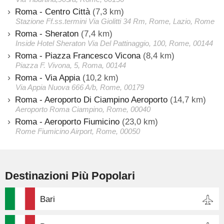
Roma - Centro Città
(7,3 km)
Stazione Ff.ss.termini Via Giolitti 34 Rm, Rome, Lazio, Rome
Roma - Sheraton
(7,4 km)
Inside Hotel Sheraton Via Del Pattinaggio, 100, Rome, 00144
Roma - Piazza Francesco Vicona
(8,4 km)
Piazza F. Vivona, 5, Roma, 00144
Roma - Via Appia
(10,2 km)
Via Appia Nuova 666 A/b, Rome, 00179
Roma - Aeroporto Di Ciampino Aeroporto
(14,7 km)
Aeroporto Roma Ciampino, Rome, 00040
Roma - Aeroporto Fiumicino
(23,0 km)
Rome Fiumicino Airport, Rome, 00050
Destinazioni Più Popolari
Bari