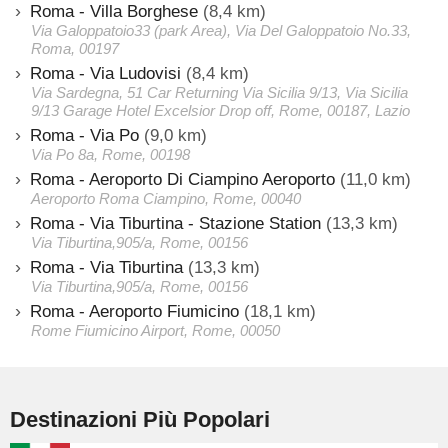
Roma - Villa Borghese
(8,4 km)
Via Galoppatoio33 (park Area), Via Del Galoppatoio No.33,
Roma, 00197
Roma - Via Ludovisi
(8,4 km)
Via Sardegna, 51 Car Returning Via Sicilia 9/13, Via Sicilia
9/13 Garage Hotel Excelsior Drop off, Rome, 00187, Lazio
Roma - Via Po
(9,0 km)
Via Po 8a, Rome, 00198
Roma - Aeroporto Di Ciampino Aeroporto
(11,0 km)
Aeroporto Roma Ciampino, Rome, 00040
Roma - Via Tiburtina - Stazione Station
(13,3 km)
Via Tiburtina,905/a, Rome, 00156
Roma - Via Tiburtina
(13,3 km)
Via Tiburtina,905/a, Rome, 00156
Roma - Aeroporto Fiumicino
(18,1 km)
Rome Fiumicino Airport, Rome, 00050
Destinazioni Più Popolari