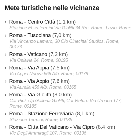
Mete turistiche nelle vicinanze
Roma - Centro Città
(1,1 km)
Stazione Ff.ss.termini Via Giolitti 34 Rm, Rome, Lazio, Rome
Roma - Tuscolana
(7,0 km)
Via Vincenzo Lamaro, 30 C/o Cinecitta' Studios, Rome,
00173
Roma - Vaticano
(7,2 km)
Via Oslavia 24, Rome, 00195
Roma - Via Appia
(7,5 km)
Via Appia Nuova 666 A/b, Rome, 00179
Roma - Via Appio
(7,6 km)
Via Aurelia 456 A/b, Roma, 00165
Roma - Via Giolitti
(8,0 km)
Car Pick Up Galleria Giolitti, Car Return Via Urbana 177,
Rome, 00185
Roma - Stazione Ferroviaria
(8,1 km)
Stazione Termini, Rome, 00185
Roma - Città Del Vaticano - Via Cipro
(8,4 km)
Vle Degli Ammiragli 107, Rome, 00136