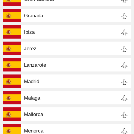
Granada
Ibiza
Jerez
Lanzarote
Madrid
Malaga
Mallorca
Menorca