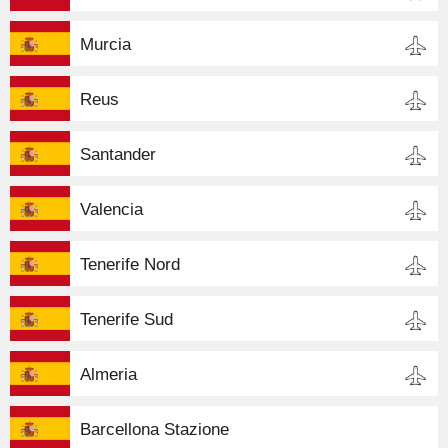
Murcia
Reus
Santander
Valencia
Tenerife Nord
Tenerife Sud
Almeria
Barcellona Stazione