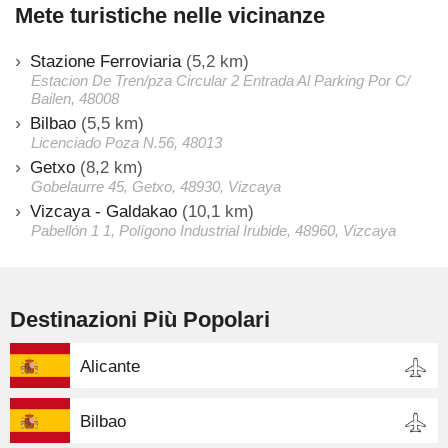
Mete turistiche nelle vicinanze
Stazione Ferroviaria
(5,2 km)
Estacion De Tren/pza Circular 2 Entrada Al Parking Por C/
Bailen, 48008
Bilbao
(5,5 km)
Licenciado Poza N.56, 48013
Getxo
(8,2 km)
Gobelaurre 45, Getxo, 48930, Vizcaya
Vizcaya - Galdakao
(10,1 km)
Pabellón 1 1, Polígono Industrial Irubide, 48960, Vizcaya
Destinazioni Più Popolari
Alicante
Bilbao