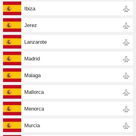
Ibiza
Jerez
Lanzarote
Madrid
Malaga
Mallorca
Menorca
Murcia