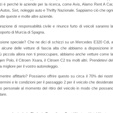
zi è perché le aziende per la ricerca, come Avis, Alamo Rent A Car
Autos, Sixt, noleggio auto e Thrifty Nazionale. Sappiamo ciò che ogn
tutte queste e molte altre aziende.
azione di responsabilità civile e rinunce furto di veicoli saranno l
eroporto di Murcia di Spagna.
casione speciale? Che ne dici di schizzi su un Mercedes E320 Cdi, 
cune delle vetture di fascia alta che abbiamo a disposizione i
iù piccola allora non ti preoccupare, abbiamo anche vetture come l
n Polo, il Citroen Xsara, il Citroen C2 tra molti altri. Prendetevi de
ta migliore per il vostro autonoleggio.
mentre affittarlo? Possiamo offrire questo su circa il 70% dei nostr
 termini e le condizioni per il passaggio 2 per il veicolo che desiderat
ostro personale al momento del ritiro del veicolo in modo che possan
tare.