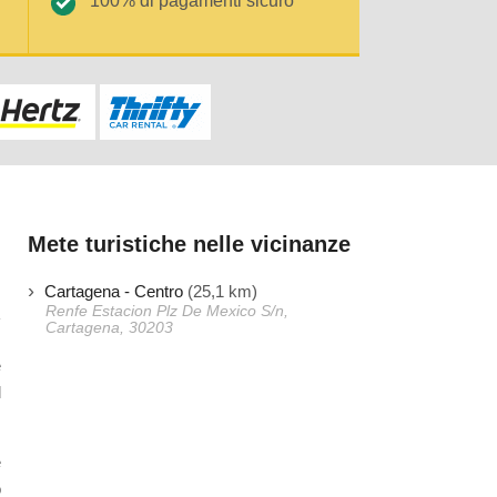
100% di pagamenti sicuro
Mete turistiche nelle vicinanze
Cartagena - Centro
(25,1 km)
Renfe Estacion Plz De Mexico S/n,
Cartagena, 30203
e
l
e
o