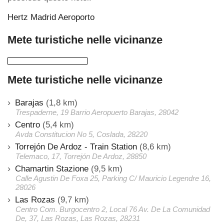
Hertz Madrid Aeroporto
Mete turistiche nelle vicinanze
Mete turistiche nelle vicinanze
Barajas
(1,8 km)
Trespaderne, 19 Barrio Aeropuerto Barajas, 28042
Centro
(5,4 km)
Avda Constitucion No 5, Coslada, 28220
Torrejón De Ardoz - Train Station
(8,6 km)
Telemaco, 17, Torrejón De Ardoz, 28850
Chamartin Stazione
(9,5 km)
Calle Agustin De Foxa 25, Parking C/ Mauricio Legendre 16,
28026
Las Rozas
(9,7 km)
Centro Com. Burgocentro 2, Local 76 Av. De La Comunidad
De, 37, Las Rozas, Las Rozas, 28231