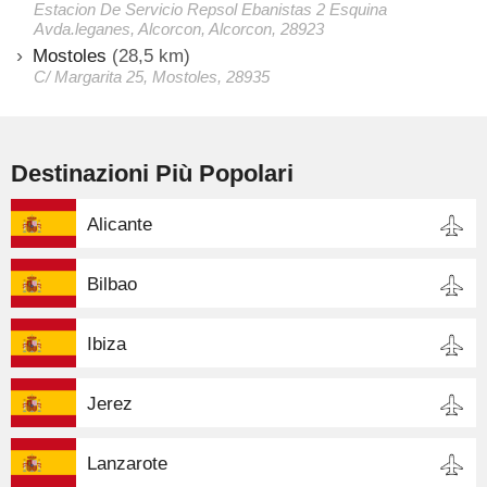
Estacion De Servicio Repsol Ebanistas 2 Esquina
Avda.leganes, Alcorcon, Alcorcon, 28923
Mostoles
(28,5 km)
C/ Margarita 25, Mostoles, 28935
Destinazioni Più Popolari
Alicante
Bilbao
Ibiza
Jerez
Lanzarote