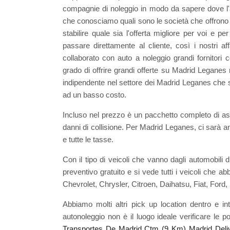
compagnie di noleggio in modo da sapere dove l'
che conosciamo quali sono le società che offrono i
stabilire quale sia l'offerta migliore per voi e per
passare direttamente al cliente, così i nostri 
collaborato con auto a noleggio grandi fornitori
grado di offrire grandi offerte su Madrid Leganes
indipendente nel settore dei Madrid Leganes che sod
ad un basso costo.
Incluso nel prezzo è un pacchetto completo di assi
danni di collisione. Per Madrid Leganes, ci sarà an
e tutte le tasse.
Con il tipo di veicoli che vanno dagli automobili d
preventivo gratuito e si vede tutti i veicoli ch
Chevrolet, Chrysler, Citroen, Daihatsu, Fiat, For
Abbiamo molti altri pick up location dentro e i
autonoleggio non è il luogo ideale verificare le p
Transportes De Madrid Ctm (9 Km)
Madrid Deli