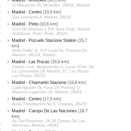
à
C/ Margarita 25, Mostoles, 28935, Madrid
Madrid - Centro
(10,5 km)
o
San Leonardo,8, Madrid, 28015
e
Madrid - Pinto
(10,6 km)
a
Coto De Donana 1 Pol. Area Empr. Nueva
n
Andalucia, Pinto, Pinto, 28320
o
Madrid - Pozuelo Stazione Station
(15,7
km)
à
Avda Pablo Vi, N 9 Local 5a, Pozuelo De
Alarcon, 28224, Madrid
Madrid - Las Rozas
(16,6 km)
e
Centro Com. Burgocentro 2, Local 76 Av. De
La Comunidad De Madrid, 37, Las Rozas,
a
Las Rozas, 28231
Madrid - Chamartin Stazione
(16,8 km)
Calle Agustin De Foxa 25, Parking C/
n
Mauricio Legendre 16, Madrid, 28026
,
Madrid - Centro
(17,5 km)
Avda Constitucion No 5, Coslada, 28220
Madrid - Campo De Las Naciones
(18,7
km)
s
Av. Del Partenon, 16 18 Campo De Las
o
Naciones, Madrid, 28042
d