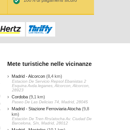
100% di pagamenti sicuro
Mete turistiche nelle vicinanze
Madrid - Alcorcon
(8,4 km)
Estacion De Servicio Repsol Ebanistas 2
Esquina Avda.leganes, Alcorcon, Alcorcon,
28923
u
Cordoba
(9,1 km)
Paseo De Las Delicias 74, Madrid, 28045
a
Madrid - Stazione Ferroviaria Atocha
(9,8
e
km)
Estación De Tren Rrs/atocha Av. Ciudad De
Barcelona, S/n, Madrid, 28012
i
Madrid - Mostoles
(10,1 km)