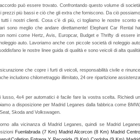
accordo può essere trovato. Confrontando questo volume di societ
 prezzi più bassi e ciò che gli extra che forniscono. Da ciò possiam
 tutti i nostri clienti. Cosa c'è di più, ci togliamo le nostre sconto 
affari sono meglio che andare direttamente! Elephant Car Rental h
 con nomi come Hertz, Avis, Europcar, Budget e Thrifty di essere i
 noleggio auto. Lavoriamo anche con piccole società di noleggio aut
disfano le nostre linee guida di qualità e sono veicoli di alta qualit
curazione che copre i furti di veicoli, responsabilità civile e rinunc
che includono chilometraggio illimitato, 24 ore ripartizione assistenz
i lusso, 4x4 per automatici è facile fare la vostra scelta. Richiedi u
e abbiamo a disposizione per Madrid Leganes dalla fabbrica come BMW
d, Seat, Skoda and Volkswagen.
ntorno alla vicinanza di Madrid Leganes, quindi se Madrid Legane
osizioni
Fuenlabrada (7 Km)
Madrid Alcorcon (8 Km)
Madrid Centr
very&Colletion Entrega Y Recogida (9 Km)
Cordoba (9 Km)
Madri