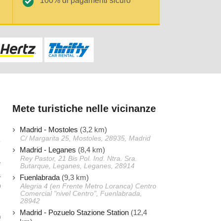
100% di pagamenti sicuro
Mete turistiche nelle vicinanze
Madrid - Mostoles
(3,2 km)
C/ Margarita 25, Mostoles, 28935, Madrid
Madrid - Leganes
(8,4 km)
Rey Pastor, 21 Bis Pol. Ind. Ntra. Sra.
e
Butarque, Leganes, Leganes, 28914
a
Fuenlabrada
(9,3 km)
0
Alegria 4 (en Frente Metro Loranca) Centro
Comercial "nivel Centro", Fuenlabrada,
28942
Madrid - Pozuelo Stazione Station
(12,4
0