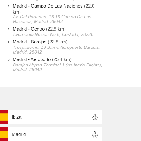
Madrid - Campo De Las Naciones
(22,0
km)
e
Av. Del Partenon, 16 18 Campo De Las
,
Naciones, Madrid, 28042
Madrid - Centro
(22,9 km)
Avda Constitucion No 5, Coslada, 28220
i
Madrid - Barajas
(23,8 km)
Trespaderne, 19 Barrio Aeropuerto Barajas,
Madrid, 28042
Madrid - Aeroporto
(25,4 km)
Barajas Airport Terminal 1 (no Iberia Flights),
Madrid, 28042
Ibiza
Madrid