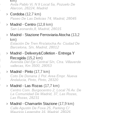
km)
e
Avda Pablo Vi, N 9 Local 5a, Pozuelo De
Alarcon, 28224, Madrid
e
Cordoba
(12,7 km)
,
Paseo De Las Delicias 74, Madrid, 28045
u
Madrid - Centro
(12,8 km)
San Leonardo,8, Madrid, 28015
Madrid - Stazione Ferroviaria Atocha
(13,2
i
km)
Estación De Tren Rrs/atocha Av. Ciudad De
Barcelona, S/n, Madrid, 28012
Madrid - Delivery&Colletion - Entrega Y
i
Recogida
(15,2 km)
l
Avenida Del Eje Central S/n, Ctra. Villaverde
vallecas, Km 3500, 28053
i
Madrid - Pinto
(17,7 km)
n
Coto De Donana 1 Pol. Area Empr. Nueva
i
Andalucia, Pinto, Pinto, 28320
n
Madrid - Las Rozas
(17,7 km)
Centro Com. Burgocentro 2, Local 76 Av. De
La Comunidad De Madrid, 37, Las Rozas,
Las Rozas, 28231
Madrid - Chamartin Stazione
(17,9 km)
Calle Agustin De Foxa 25, Parking C/
Mauricio Legendre 16, Madrid, 28026