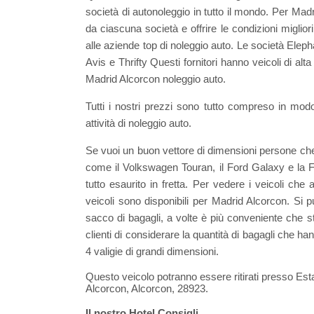
società di autonoleggio in tutto il mondo. Per Ma
da ciascuna società e offrire le condizioni miglio
alle aziende top di noleggio auto. Le società El
Avis e Thrifty Questi fornitori hanno veicoli di alt
Madrid Alcorcon noleggio auto.
Tutti i nostri prezzi sono tutto compreso in mod
attività di noleggio auto.
Se vuoi un buon vettore di dimensioni persone ch
come il Volkswagen Touran, il Ford Galaxy e la Fia
tutto esaurito in fretta. Per vedere i veicoli ch
veicoli sono disponibili per Madrid Alcorcon. S
sacco di bagagli, a volte è più conveniente che 
clienti di considerare la quantità di bagagli che 
4 valigie di grandi dimensioni.
Questo veicolo potranno essere ritirati presso Es
Alcorcon, Alcorcon, 28923.
Il nostro Hotel Consigli