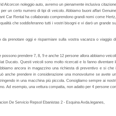
drid Alcorcon noleggio auto, avremo un pienamente inclusiva citazion
ri per un certo numero di tipi di veicolo. Abbiamo buoni affari Genuin
ephant Car Rental ha collaborato comprendono grandi nomi come Hertz
a qualità che soddisferanno tutti i vostri bisogni e vi darò un grande s
o da prenotare oggi e risparmiare sulla vostra vacanza o viaggio d
e possono prendere 7, 8, 9 e anche 12 persone allora abbiamo veicol
t Ducato. Questi veicoli sono molto ricercati e lo fanno diventare i
e abbiamo ancora in magazzino una richiesta di preventivo e si che 
i può anche prendere in considerazione una monovolume se avete u
stringendo in una macchina più piccola. Consigliamo sempre ai nostr
hanno. Ad esempio, una vettura compatta, non adatto per 4 persone co
tacion De Servicio Repsol Ebanistas 2 - Esquina Avda.leganes,