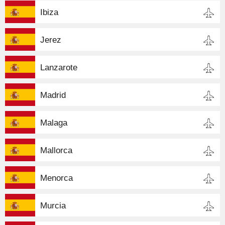
Ibiza
Jerez
Lanzarote
Madrid
Malaga
Mallorca
Menorca
Murcia