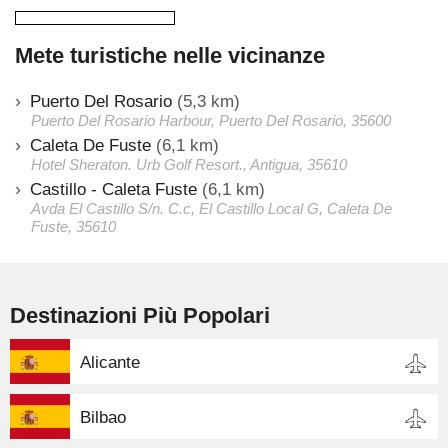
Mete turistiche nelle vicinanze
Puerto Del Rosario
(5,3 km)
Puerto Del Rosario Harbour, Puerto Del Rosario, 35600
Caleta De Fuste
(6,1 km)
Hotel Sheraton. Urb Golf Resort., Antigua, 35610
Castillo - Caleta Fuste
(6,1 km)
Avda El Castillo S/n. C.c, El Castillo Local G, Caleta De
Fuste, 35610
Destinazioni Più Popolari
Alicante
Bilbao