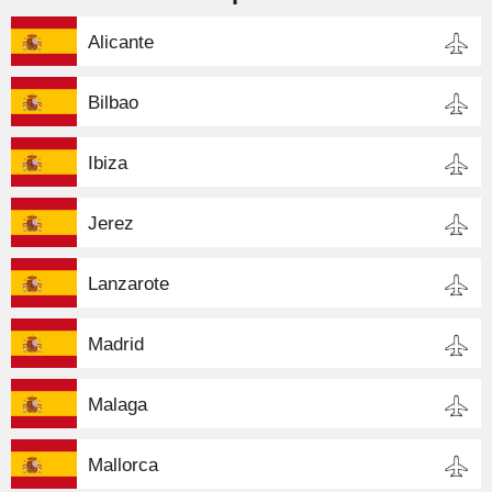
Alicante
Bilbao
Ibiza
Jerez
Lanzarote
Madrid
Malaga
Mallorca