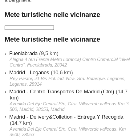
alberghiera.
Mete turistiche nelle vicinanze
Mete turistiche nelle vicinanze
Fuenlabrada
(9,5 km)
Alegria 4 (en Frente Metro Loranca) Centro Comercial "nivel
Centro", Fuenlabrada, 28942
Madrid - Leganes
(10,6 km)
Rey Pastor, 21 Bis Pol. Ind. Ntra. Sra. Butarque, Leganes,
Leganes, 28914
Madrid - Centro Transportes De Madrid (Ctm)
(14,7
km)
Avenida Del Eje Central S/n, Ctra. Villaverde vallecas Km 3
500, Madrid, 28053, Madrid
Madrid - Delivery&Colletion - Entrega Y Recogida
(14,7 km)
Avenida Del Eje Central S/n, Ctra. Villaverde vallecas, Km
3500, 28053