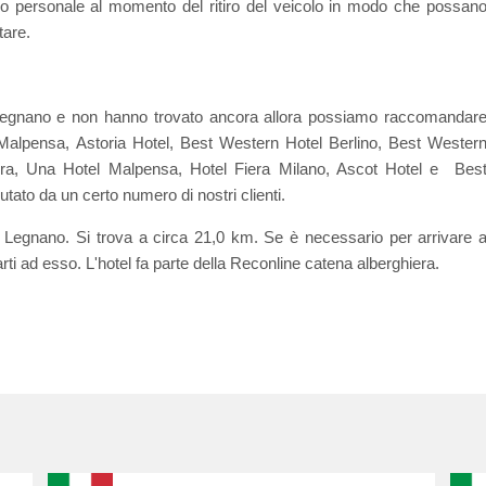
ostro personale al momento del ritiro del veicolo in modo che possan
tare.
o Legnano e non hanno trovato ancora allora possiamo raccomandar
l Malpensa, Astoria Hotel, Best Western Hotel Berlino, Best Wester
iera, Una Hotel Malpensa, Hotel Fiera Milano, Ascot Hotel e Bes
tato da un certo numero di nostri clienti.
are Legnano. Si trova a circa 21,0 km. Se è necessario per arrivare 
arti ad esso. L'hotel fa parte della Reconline catena alberghiera.