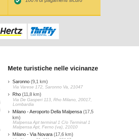
100% di pagamenti sicuro
Mete turistiche nelle vicinanze
Saronno
(9,1 km)
Via Varese 172, Saronno Va, 21047
Rho
(11,8 km)
Via De Gasperi 113, Rho Milano, 20017,
i
Lombardia
i
Milano - Aeroporto Della Malpensa
(17,5
km)
Malpensa Apt terminal 1 C/o Terminal 1
Malpensa Apt, Ferno (va), 21010
n
Milano - Via Novara
(17,6 km)
.