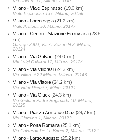
Via Novara 31, Milano, 20147
l
Milano - Viale Espinasse
(19,0 km)
i
Viale Espinasse 137, Milano, 20156
r
Milano - Lorenteggio
(21,2 km)
Viale Aretusa 30, Milano, 20147
Milano - Centro - Stazione Ferroviaria
(23,6
km)
i
Garage 2000, Via A. Zezon N.2, Milano,
20124
Milano - Via Galvani
(24,0 km)
i
Via Luigi Galvani 12, Milano, 20124
e
Milano - Via Villoresi
(24,2 km)
i
Via Villoresi 22 Milano, Milano, 20143
Milano - Via Vittore
(24,2 km)
i
Via Vittor Pisani 7, Milan, 20124
i
Milano - Via Gluck
(24,3 km)
e
Via Giuliani Padre Reginaldo 10, Milano,
20125
Milano - Piazza Armando Diaz
(24,7 km)
Via Giardino 1, Milano, 20123
Milano - Porta Romana
(25,1 km)
i
Via Calderon De La Barca 2, Milano, 20122
e
Milano - Largo Augusto
(25,2 km)