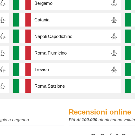
Bergamo
Catania
Napoli Capodichino
Roma Fiumicino
Treviso
Roma Stazione
Recensioni online
eggio a Legnano
Più di 100.000
utenti hanno valutat