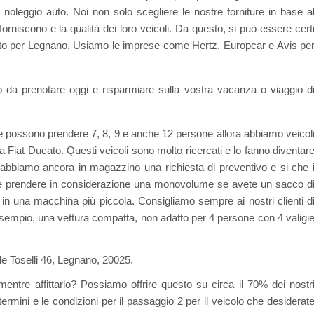
noleggio auto. Noi non solo scegliere le nostre forniture in base a
orniscono e la qualità dei loro veicoli. Da questo, si può essere cert
uto per Legnano. Usiamo le imprese come Hertz, Europcar e Avis pe
o da prenotare oggi e risparmiare sulla vostra vacanza o viaggio d
e possono prendere 7, 8, 9 e anche 12 persone allora abbiamo veicol
Fiat Ducato. Questi veicoli sono molto ricercati e lo fanno diventar
che abbiamo ancora in magazzino una richiesta di preventivo e si che 
che prendere in considerazione una monovolume se avete un sacco d
 in una macchina più piccola. Consigliamo sempre ai nostri clienti d
esempio, una vettura compatta, non adatto per 4 persone con 4 valigi
iale Toselli 46, Legnano, 20025.
mentre affittarlo? Possiamo offrire questo su circa il 70% dei nostr
 termini e le condizioni per il passaggio 2 per il veicolo che desiderat