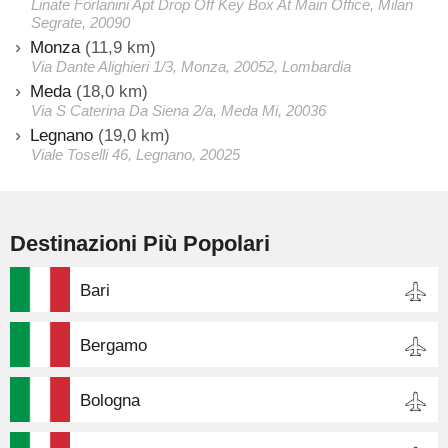
Linate Forlanini Apt Drop Off Key Box At Main Office, Milan
Segrate, 20090
Monza
(11,9 km)
Via Dante Alighieri 1/3, Monza, 20052, Lombardia
Meda
(18,0 km)
Via S Caterina Da Siena 2/a, Meda Mi, 20036
Legnano
(19,0 km)
Viale Toselli 46, Legnano, 20025
Destinazioni Più Popolari
Bari
Bergamo
Bologna