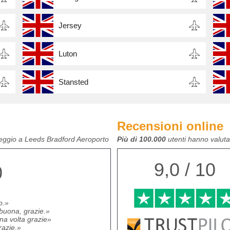
Jersey
Luton
Stansted
Recensioni online
leggio a Leeds Bradford Aeroporto
Più di 100.000
utenti hanno valutat
9,0 / 10
0
o.
buona, grazie.
na volta grazie
razie.