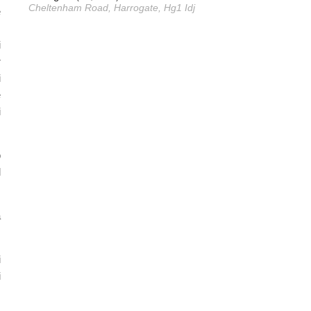
Cheltenham Road, Harrogate, Hg1 Idj
e
.
i
r
i
e
i
o
d
a
i
i