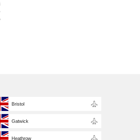
i
e
o
Bristol
Gatwick
Heathrow