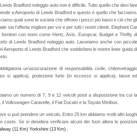
Leeds Bradford noleggio auto non è difficile. Tutto quello che devi far
aziende a Aeroporto di Leeds Bradford e questo è quello che facciamo
mo quali sono le società che offrono i prezzi più bassi e ciò che gl
 sia l'offerta migliore per voi e per tutti i nostri clienti. Elephant Ca
 fornitori con nomi come Hertz, Avis, Europcar, Budget e Thrifty d
oporto di Leeds Bradford noleggio auto. Lavoriamo anche con piccol
dei Aeroporto di Leeds Bradford che soddisfano le nostre linee guida d
osto.
bligatoria un'assicurazione di responsabilità civile, chilometraggi
sso si applica), protezione furto (in eccesso si applica), tasse e
bbiamo un numero di 7, 9 e 12 veicoli posti a disposizione tra cui l
 il Volkswagen Caravelle, il Fiat Ducato e la Toyota Minibus.
ve si può prendere un veicolo. Entro 25 km abbiamo molti altri luogh
osto. Se si desidera verificare alcuni dei fuori allora le posizion
ilway (11 Km)
Yorkshire (13 Km)
.