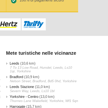
100% di pagamenti sicuro
Mete turistiche nelle vicinanze
Leeds
(10,6 km)
7 To 13 Low Road, Hunslet, Leeds, Ls10
1qr, Yorkshire
Bradford
(10,9 km)
e
Nelson Street, Bradford, Bd5 0hd, Yorkshire
a
Leeds Stazione
(11,0 km)
o
Severn Way, Leeds, Ls10 1bl
Yorkshire - Centro
(13,0 km)
i
Thornes Lane Wakefield, Yorkshire, Wf1 5qn
Harrogate
(15,7 km)