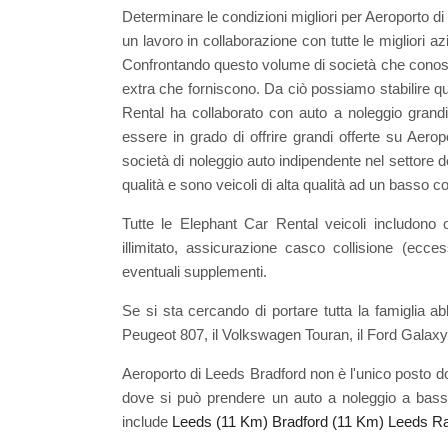
Determinare le condizioni migliori per Aeroporto di 
un lavoro in collaborazione con tutte le migliori 
Confrontando questo volume di società che conoscia
extra che forniscono. Da ciò possiamo stabilire quale
Rental ha collaborato con auto a noleggio grandi
essere in grado di offrire grandi offerte su Aer
società di noleggio auto indipendente nel settore 
qualità e sono veicoli di alta qualità ad un basso c
Tutte le Elephant Car Rental veicoli includono ob
illimitato, assicurazione casco collisione (ecce
eventuali supplementi.
Se si sta cercando di portare tutta la famiglia a
Peugeot 807, il Volkswagen Touran, il Ford Galaxy,
Aeroporto di Leeds Bradford non è l'unico posto do
dove si può prendere un auto a noleggio a basso c
include
Leeds (11 Km)
Bradford (11 Km)
Leeds Ra