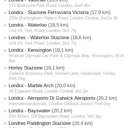
171 Battersea Park Road, London, Sw8 4bs
Londra - Stazione Ferroviaria Victoria
(17,9 km)
200a Buckingham Palace Road, London Central, Sw1w 9tj
Londra - Waterloo
(18,5 km)
Unit 43, York Road, London, Se1 7nj
Londres - Waterloo Stazione
(18,6 km)
Unit 43, York Road, London, Se1 7nj
Londra - Kensington
(19,1 km)
Motorail Olympia Car Park 4, Olympia Way, Kensington, W14
8ux
Horley Stazione
(19,1 km)
Gatwick Business Park, Kennel Lane, Hookwood, Horley,
Rh6 Oay
Londra - Marble Arch
(20,0 km)
35 Edgware Road, London Central, W2 2je
Londra - Aeroporto Di Gatwick Aeroporto
(20,2 km)
International Arrivals, London Gatwick Airport, Rh6 0np
Londra - Bayswater
(20,2 km)
Elm Mews, Off Bayswater Road, London, W2 3ps
Londres Paddington Stazione
(20,4 km)