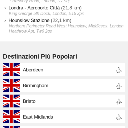
1 Brewery Road, London, N7 9qj
Londra - Aeroporto Città
(21,8 km)
King George 5th Dock, London, E16 2px
Hounslow Stazione
(22,1 km)
Northern Perimeter Road West Hounslow, Middlesex, London
Heathrow Apt, Tw6 2qe
Destinazioni Più Popolari
Aberdeen
Birmingham
Bristol
East Midlands