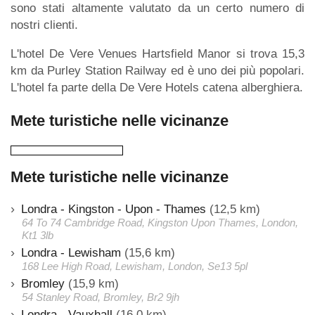
sono stati altamente valutato da un certo numero di
nostri clienti.
L'hotel De Vere Venues Hartsfield Manor si trova 15,3
km da Purley Station Railway ed è uno dei più popolari.
L'hotel fa parte della De Vere Hotels catena alberghiera.
Mete turistiche nelle vicinanze
Mete turistiche nelle vicinanze
Londra - Kingston - Upon - Thames
(12,5 km)
64 To 74 Cambridge Road, Kingston Upon Thames, London,
Kt1 3lb
Londra - Lewisham
(15,6 km)
168 Lee High Road, Lewisham, London, Se13 5pl
Bromley
(15,9 km)
54 Stanley Road, Bromley, Br2 9jh
Londra - Vauxhall
(16,0 km)