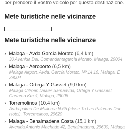
per prendere il vostro veicolo per questa destinazione.
Mete turistiche nelle vicinanze
Mete turistiche nelle vicinanze
Malaga - Avda Garcia Morato
(6,4 km)
30 Avenida Del, Comandantegarcia Morato, Malaga, 29004
Malaga - Aeroporto
(6,5 km)
Malaga Airport. Avda. García Morato, Nº 14 16, Malaga, E
29004
Malaga - Ortega Y Gasset
(9,0 km)
Malaga Citroen Dealer Samaavda, Ortega Y Gassest
Cartama Km 4, Malaga, 29006
Torremolinos
(10,4 km)
Avda.palma De Mallorca N.65 (close To Las Palomas Dor
Hotel), Torremolinos, 29620
Malaga - Benalmadena Costa
(15,1 km)
Avenida Antonio Machado 42, Benalmadena, 29630, Málaga