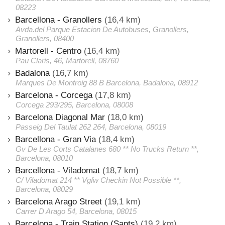
08223
Barcellona - Granollers
(16,4 km)
Avda.del Parque Estacion De Autobuses, Granollers,
Granollers, 08400
Martorell - Centro
(16,4 km)
Pau Claris, 46, Martorell, 08760
Badalona
(16,7 km)
Marques De Montroig 88 B Barcelona, Badalona, 08912
Barcelona - Corcega
(17,8 km)
Corcega 293/295, Barcelona, 08008
Barcelona Diagonal Mar
(18,0 km)
Passeig Del Taulat 262 264, Barcelona, 08019
Barcellona - Gran Via
(18,4 km)
Gv De Les Corts Catalanes 680 ** No Trucks Return **,
Barcelona, 08010
Barcellona - Viladomat
(18,7 km)
C/ Viladomat 214 ** Vgfw Checkin Not Possible **,
Barcelona, 08029
Barcelona Arago Street
(19,1 km)
Carrer D Arago 54, Barcelona, 08015
Barcelona - Train Station (Sants)
(19,2 km)