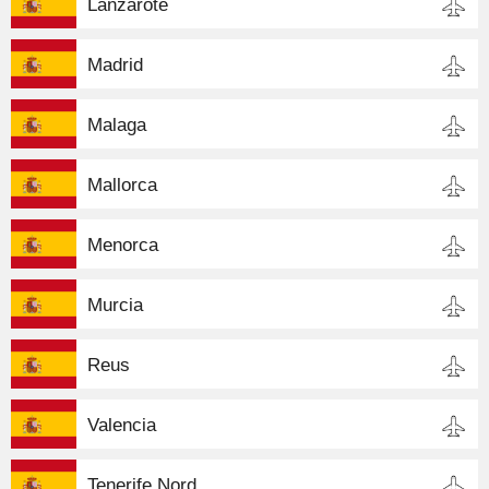
Lanzarote
Madrid
Malaga
Mallorca
Menorca
Murcia
Reus
Valencia
Tenerife Nord