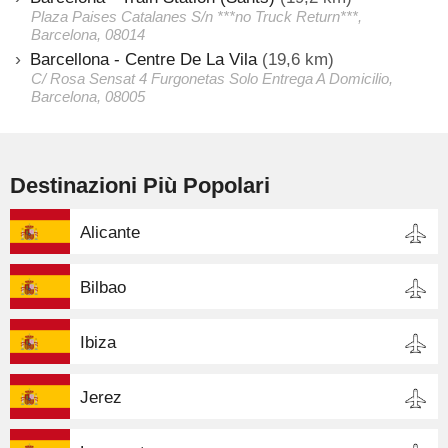
Plaza Paises Catalanes S/n ***no Truck Return***,
Barcelona, 08014
Barcellona - Centre De La Vila
(19,6 km)
C/ Rosa Sensat 4 Furgonetas Solo Entrega A Domicilio,
Barcelona, 08005
Destinazioni Più Popolari
Alicante
Bilbao
Ibiza
Jerez