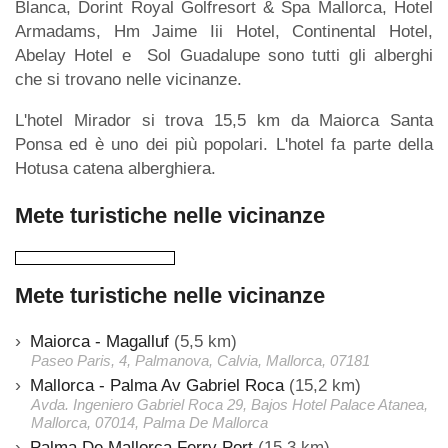
Blanca, Dorint Royal Golfresort & Spa Mallorca, Hotel
Armadams, Hm Jaime Iii Hotel, Continental Hotel,
Abelay Hotel e Sol Guadalupe sono tutti gli alberghi
che si trovano nelle vicinanze.
L'hotel Mirador si trova 15,5 km da Maiorca Santa
Ponsa ed è uno dei più popolari. L'hotel fa parte della
Hotusa catena alberghiera.
Mete turistiche nelle vicinanze
Mete turistiche nelle vicinanze
Maiorca - Magalluf
(5,5 km)
Paseo Paris, 4, Palmanova, Calvia, Mallorca, 07181
Mallorca - Palma Av Gabriel Roca
(15,2 km)
Avda. Ingeniero Gabriel Roca 29, Bajos Hotel Palace Atanea,
Mallorca, 07014, Palma De Mallorca
Palma De Mallorca Ferry Port
(15,3 km)