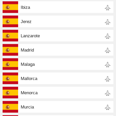
Ibiza
Jerez
Lanzarote
Madrid
Malaga
Mallorca
Menorca
Murcia