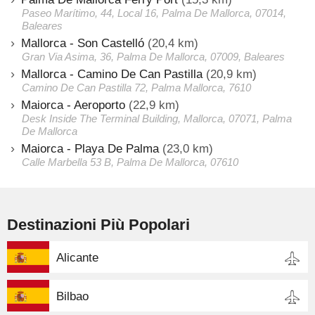
Paseo Marítimo, 44, Local 16, Palma De Mallorca, 07014,
Baleares
Mallorca - Son Castelló
(20,4 km)
Gran Via Asima, 36, Palma De Mallorca, 07009, Baleares
Mallorca - Camino De Can Pastilla
(20,9 km)
Camino De Can Pastilla 72, Palma Mallorca, 7610
Maiorca - Aeroporto
(22,9 km)
Desk Inside The Terminal Building, Mallorca, 07071, Palma
De Mallorca
Maiorca - Playa De Palma
(23,0 km)
Calle Marbella 53 B, Palma De Mallorca, 07610
Destinazioni Più Popolari
Alicante
Bilbao