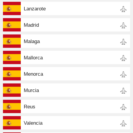
Lanzarote
Madrid
Malaga
Mallorca
Menorca
Murcia
Reus
Valencia