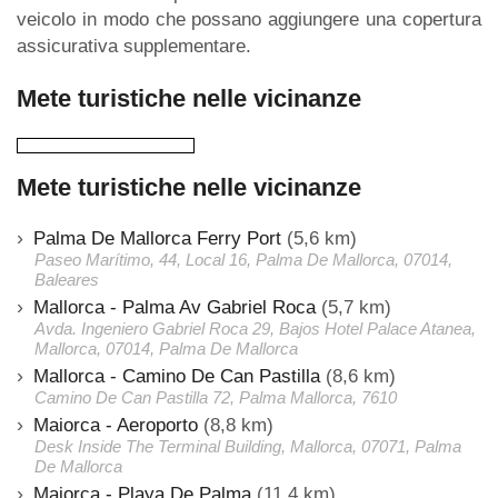
veicolo in modo che possano aggiungere una copertura
assicurativa supplementare.
Mete turistiche nelle vicinanze
Mete turistiche nelle vicinanze
Palma De Mallorca Ferry Port
(5,6 km)
Paseo Marítimo, 44, Local 16, Palma De Mallorca, 07014,
Baleares
Mallorca - Palma Av Gabriel Roca
(5,7 km)
Avda. Ingeniero Gabriel Roca 29, Bajos Hotel Palace Atanea,
Mallorca, 07014, Palma De Mallorca
Mallorca - Camino De Can Pastilla
(8,6 km)
Camino De Can Pastilla 72, Palma Mallorca, 7610
Maiorca - Aeroporto
(8,8 km)
Desk Inside The Terminal Building, Mallorca, 07071, Palma
De Mallorca
Maiorca - Playa De Palma
(11,4 km)