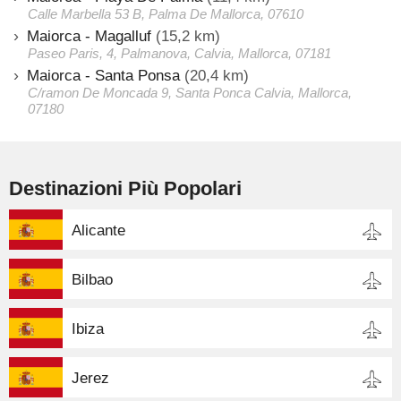
Calle Marbella 53 B, Palma De Mallorca, 07610
Maiorca - Magalluf
(15,2 km)
Paseo Paris, 4, Palmanova, Calvia, Mallorca, 07181
Maiorca - Santa Ponsa
(20,4 km)
C/ramon De Moncada 9, Santa Ponca Calvia, Mallorca,
07180
Destinazioni Più Popolari
Alicante
Bilbao
Ibiza
Jerez