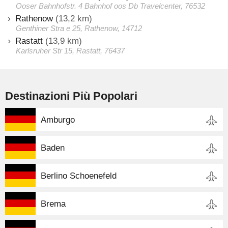
Ooser Bahnhofstr. 4 Bahnhof oos Db Travelcenter, 76532
Rathenow
(13,2 km)
Genthiner Stra e 25, Rathenow, 14712
Rastatt
(13,9 km)
Karlsruher Str 15, Rastatt, 76437
Destinazioni Più Popolari
Amburgo
Baden
Berlino Schoenefeld
Brema