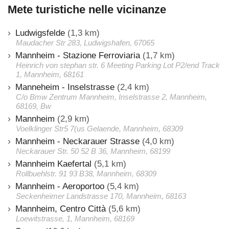
Mete turistiche nelle vicinanze
Ludwigsfelde
(1,3 km)
Maudacher Str 283, Ludwigshafen, 67065
Mannheim - Stazione Ferroviaria
(1,7 km)
Heinrich von stephan str. 6 Meeting Parking Lot P2/end Track
1, Mannheim, 68161
Manneheim - Inselstrasse
(2,4 km)
C/o Bmw Zentrum Mannheim, Inselstrasse 2, Mannheim,
68169, Bw
Mannheim
(2,9 km)
Voelklinger Str5 7(us Gelaende, Mannheim, 68309
Mannheim - Neckarauer Strasse
(4,0 km)
Neckarauer Str. 50 52 B 36, Mannheim, 68199
Mannheim Kaefertal
(5,1 km)
Rollbuehlstr. 91 93 B38, Mannheim, 68309
Mannheim - Aeroportoo
(5,4 km)
Seckenheimer Landstrasse 170, Mannheim, 68163
Mannheim, Centro Città
(5,6 km)
Loewitstrasse, 1, Mannheim, 68169