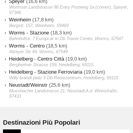
Speyer
(16,6 km)
Wormser Landstrasse 96 Entry Postweg 1a (corner), Speyer,
67346
Weinheim
(17,8 km)
Bergstr. 157, Weinheim, 69469
Worms - Stazione
(18,3 km)
Bahnhofstr. 7 Europcar In Db Travel Center, Worms, 67547
Worms - Centro
(18,5 km)
Alzeyer Str 44, Worms, 67549
Heidelberg - Centro Città
(19,0 km)
Bergheimer Strasse 159, Heidelberg, 69115
Heidelberg - Stazione Ferroviaria
(19,0 km)
Willy brandt platz 5 Db Reisezentrum, Heidelberg, 69115
Neustadt/Weinstr
(25,6 km)
Mussbacher Landstrasse 21, Neustadt A.d. Weinstraße,
67433
Destinazioni Più Popolari