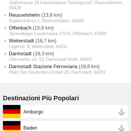
Stahlstrasse 18 Industrialarea "hasengrund", Ruesselsheim,
65428
Reusselsheim
(13,8 km)
Kupferstrasse 1, Ruesselsheim, 65428
Offenbach
(15,6 km)
Sprendlinger Landstrasse 173 A, Offenbach, 63069
Weiterstadt
(16,7 km)
Lagerstr. 8, Weiterstadt, 64331
Darmstadt
(18,3 km)
Otto roehm str. 53, Darmstadt North, 64293
Darmstadt Stazione Ferroviaria
(19,8 km)
Platz Der Deutschen Einheit 20, Darmstadt, 64293
Destinazioni Più Popolari
Amburgo
Baden