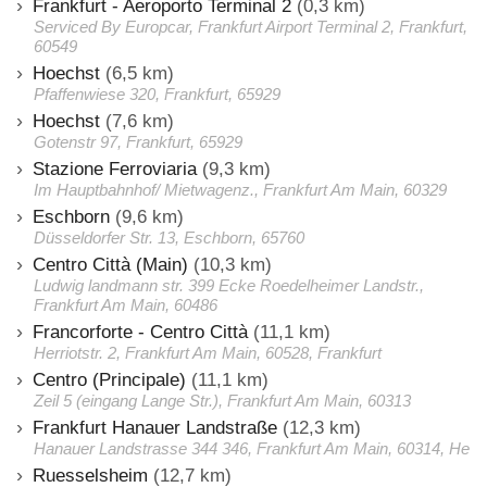
Frankfurt - Aeroporto Terminal 2
(0,3 km)
Serviced By Europcar, Frankfurt Airport Terminal 2, Frankfurt,
60549
Hoechst
(6,5 km)
Pfaffenwiese 320, Frankfurt, 65929
Hoechst
(7,6 km)
Gotenstr 97, Frankfurt, 65929
Stazione Ferroviaria
(9,3 km)
Im Hauptbahnhof/ Mietwagenz., Frankfurt Am Main, 60329
Eschborn
(9,6 km)
Düsseldorfer Str. 13, Eschborn, 65760
Centro Città (Main)
(10,3 km)
Ludwig landmann str. 399 Ecke Roedelheimer Landstr.,
Frankfurt Am Main, 60486
Francorforte - Centro Città
(11,1 km)
Herriotstr. 2, Frankfurt Am Main, 60528, Frankfurt
Centro (Principale)
(11,1 km)
Zeil 5 (eingang Lange Str.), Frankfurt Am Main, 60313
Frankfurt Hanauer Landstraße
(12,3 km)
Hanauer Landstrasse 344 346, Frankfurt Am Main, 60314, He
Ruesselsheim
(12,7 km)