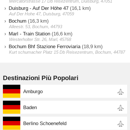
Mercatorstrasse 17 Db reisezentrum, Duisburg, 47051
Duisburg - Auf Der Höhe 47
(16,1 km)
Auf Der Hohe 47, Duisburg, 47059
Bochum
(16,3 km)
Alleestr. 53, Bochum, 44793
Marl - Train Station
(16,6 km)
Westerholter Str. 26, Marl, 45768
Bochum Bhf Stazione Ferroviaria
(18,9 km)
Kurt schumacher Platz 15 Db Reisezentrum, Bochum, 44787
Destinazioni Più Popolari
Amburgo
Baden
Berlino Schoenefeld