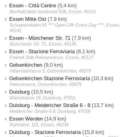
Essen - Città Centre
(5,4 km)
Berthold beitz boulevard 508, Essen, 45141
Essen Mitte Ost
(7,9 km)
Schuetzenbahn 65 *** Open 24h Every Day ***, Essen,
45141
Essen - Münchener Str. 71
(7,9 km)
Munchener Str. 71, Essen, 45145
Essen - Stazione Ferroviaria
(8,1 km)
Freiheit 3/db Reisezentrum, Essen, 45127
Gelsenkirchen
(9,0 km)
Hiberniastrasse 5, Gelsenkirchen, 45879
Gelsenkirchen Stazione Ferroviaria
(10,3 km)
Peterstrasse, Gelsenkirchen, 45879
Duisburg
(10,5 km)
Mainstrasse 19, Duisburg, 47051
Duisburg - Meidericher Straße 6 - 8
(13,7 km)
Meidericher Straße 6 8, Duisburg, 47058
Essen Werden
(14,9 km)
Ruhrtalstr. 101, Essen, 45239
Duisburg - Stazione Ferroviaria
(15,8 km)