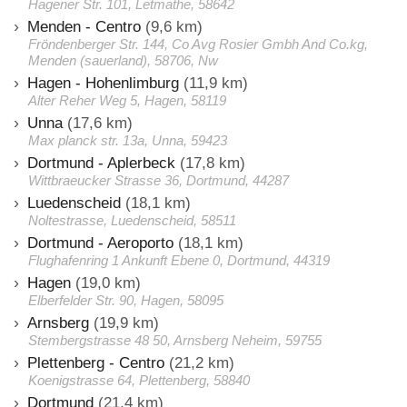
Hagener Str. 101, Letmathe, 58642
Menden - Centro
(9,6 km)
Fröndenberger Str. 144, Co Avg Rosier Gmbh And Co.kg,
Menden (sauerland), 58706, Nw
Hagen - Hohenlimburg
(11,9 km)
Alter Reher Weg 5, Hagen, 58119
Unna
(17,6 km)
Max planck str. 13a, Unna, 59423
Dortmund - Aplerbeck
(17,8 km)
Wittbraeucker Strasse 36, Dortmund, 44287
Luedenscheid
(18,1 km)
Noltestrasse, Luedenscheid, 58511
Dortmund - Aeroporto
(18,1 km)
Flughafenring 1 Ankunft Ebene 0, Dortmund, 44319
Hagen
(19,0 km)
Elberfelder Str. 90, Hagen, 58095
Arnsberg
(19,9 km)
Stembergstrasse 48 50, Arnsberg Neheim, 59755
Plettenberg - Centro
(21,2 km)
Koenigstrasse 64, Plettenberg, 58840
Dortmund
(21,4 km)