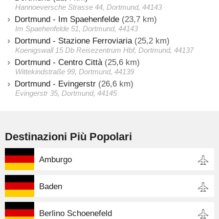
Hannoeversche Strasse 44, Dortmund, 44143
Dortmund - Im Spaehenfelde
(23,7 km)
Im Spaehenfelde 51, Dortmund, 44143
Dortmund - Stazione Ferroviaria
(25,2 km)
Koenigswall 15 Db Reisezentrum Hbf, Dortmund, 44137
Dortmund - Centro Città
(25,6 km)
Wittekindstraße 99, Dortmund, 44139
Dortmund - Evingerstr
(26,6 km)
Evingerstr 35, Dortmund, 44145
Destinazioni Più Popolari
Amburgo
Baden
Berlino Schoenefeld