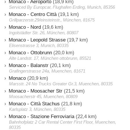
Monaco - Aeroporto
(18,9 km)
Serviced By Europcar, Flughafen Erding, Munich, 85356
Monaco - Centro Città
(19,1 km)
Grillparzerstr.29/einsteinstr., München, 81675
Monaco - Nord
(19,6 km)
Ingolstädter Str. 26, München, 80807
Monaco - Leopold Strasse
(19,7 km)
Elisenstrasse 3, Munich, 80335
Monaco - Ottobrunn
(20,0 km)
Alte Landstr. 17, München ottobrunn, 85521
Monaco - Balanstr
(20,1 km)
Grafingerstrasse 24a, Muenchen, 81671
Monaco
(20,9 km)
Marsstr. 24 No Trucks Greater Gr.3, Muenchen, 80335
Monaco - Moosacher Str
(21,5 km)
Moosacherstr 45, Muenchen, 80809
Monaco - Città Stachus
(21,8 km)
Karlsplatz 3, München, 80335
Monaco - Stazione Ferroviaria
(22,4 km)
Bahnhofplatz 2 Car Rental Center First Floor, Muenchen,
80335