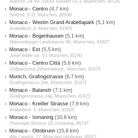
Marsstr. 24 No Trucks Greater Gr.3, Muenchen, 80335
Monaco - Centro
(4,7 km)
Seitzstr. 9 11, München, 80538
Monaco - Westin Grand Arabellapark
(5,1 km)
Arabellastr. 6, München, 81925
Monaco - Bogenhausen
(5,1 km)
Wasserburger Landstrasse 86, Muenchen, 81827
Monaco - Est
(5,5 km)
Josef felder str. 53, München, 81241
Monaco - Centro Città
(5,6 km)
Grillparzerstr.29/einsteinstr., München, 81675
Munich, Grafingstrasse
(6,7 km)
Grafingstrasse 24a, Muenchen, 81671
Monaco - Balanstr
(7,1 km)
Grafingerstrasse 24a, Muenchen, 81671
Monaco - Kreiller Strasse
(7,9 km)
Arabellastr. 5, Muenchen, 81925
Monaco - Ismaning
(10,6 km)
Freisinger Strasse 15, Ismaning, 85737
Monaco - Ottobrunn
(15,8 km)
Alte Landstr. 17, München ottobrunn, 85521