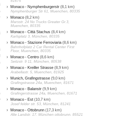
81675
i
Monaco - Nymphenburgerstr
(8,1 km)
a
Nymphenburger Str 61, Muenchen, 80335
e
Monaco
(8,2 km)
Marsstr. 24 No Trucks Greater Gr.3,
Muenchen, 80335
Monaco - Città Stachus
(8,4 km)
i
Karlsplatz 3, München, 80335
Monaco - Stazione Ferroviaria
(8,6 km)
Bahnhofplatz 2 Car Rental Center First
i
Floor, Muenchen, 80335
l
Monaco - Centro
(8,6 km)
Seitzstr. 9 11, München, 80538
a
Monaco - Kreiller Strasse
(8,9 km)
,
Arabellastr. 5, Muenchen, 81925
Munich, Grafingstrasse
(9,0 km)
Grafingstrasse 24a, Muenchen, 81671
Monaco - Balanstr
(9,9 km)
a
Grafingerstrasse 24a, Muenchen, 81671
o
Monaco - Est
(10,7 km)
Josef felder str. 53, München, 81241
Monaco - Ottobrunn
(17,3 km)
Alte Landstr. 17, München ottobrunn, 85521