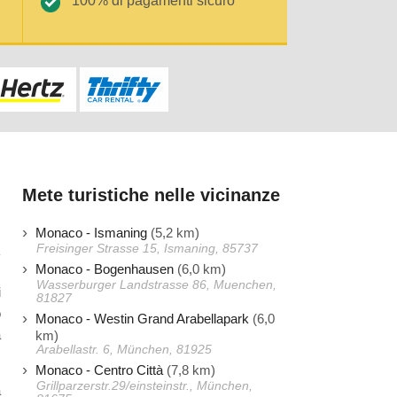
100% di pagamenti sicuro
Mete turistiche nelle vicinanze
Monaco - Ismaning
(5,2 km)
Freisinger Strasse 15, Ismaning, 85737
Monaco - Bogenhausen
(6,0 km)
Wasserburger Landstrasse 86, Muenchen,
i
81827
o
Monaco - Westin Grand Arabellapark
(6,0
à
km)
Arabellastr. 6, München, 81925
Monaco - Centro Città
(7,8 km)
Grillparzerstr.29/einsteinstr., München,
a