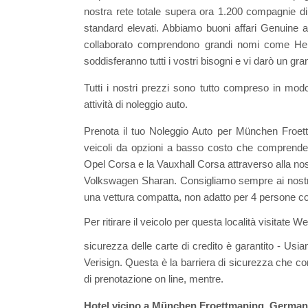
nostra rete totale supera ora 1.200 compagnie di
standard elevati. Abbiamo buoni affari Genuine a
collaborato comprendono grandi nomi come Hertz,
soddisferanno tutti i vostri bisogni e vi darò un 
Tutti i nostri prezzi sono tutto compreso in mod
attività di noleggio auto.
Prenota il tuo Noleggio Auto per München Froett
veicoli da opzioni a basso costo che comprende 
Opel Corsa e la Vauxhall Corsa attraverso alla nos
Volkswagen Sharan. Consigliamo sempre ai nostri 
una vettura compatta, non adatto per 4 persone con
Per ritirare il veicolo per questa località visitat
sicurezza delle carte di credito è garantito - Usi
Verisign. Questa è la barriera di sicurezza che co
di prenotazione on line, mentre.
Hotel vicino a München Froettmaning, German