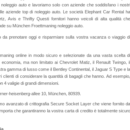
 noleggio auto e lavoriamo solo con aziende che soddisfano i nostr
lle aziende top di noleggio auto. Le società Elephant Car Rental h
 Avis e Thrifty Questi fornitori hanno veicoli di alta qualità ch
grande su München Froettmaning noleggio auto.
o da prenotare oggi e risparmiare sulla vostra vacanza o viaggio d
maning online in modo sicuro e selezionate da una vasta scelta d
economia, ma non limitato ai Chevrolet Matiz, il Renault Twingo, i
tra gamma di lusso come il Bentley Continental, il Jaguar S Type e l
clienti di considerare la quantità di bagagli che hanno. Ad esempio
 4 valigie di grandi dimensioni.
e Werner-heisenberg-allee 10, München, 80939.
amo avanzato di crittografia Secure Socket Layer che viene fornito d
mporta che garantiranno la vostra carta di credito è totalmente sicur
ia