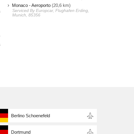
Monaco - Aeroporto
(20,6 km)
a
Serviced By Europcar, Flughafen Erding,
Munich, 85356
m
r
a
Berlino Schoenefeld
Dortmund