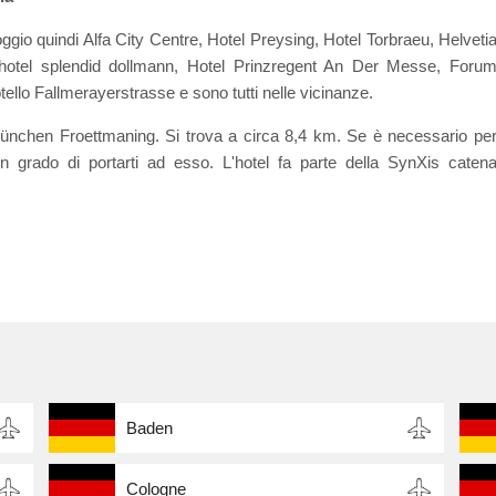
ggio quindi Alfa City Centre, Hotel Preysing, Hotel Torbraeu, Helveti
hotel splendid dollmann, Hotel Prinzregent An Der Messe, Foru
o Fallmerayerstrasse e sono tutti nelle vicinanze.
e München Froettmaning. Si trova a circa 8,4 km. Se è necessario pe
in grado di portarti ad esso. L'hotel fa parte della SynXis caten
Baden
Cologne