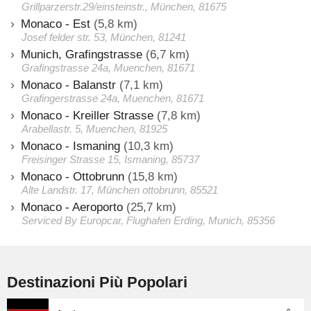
Grillparzerstr.29/einsteinstr., München, 81675
Monaco - Est
(5,8 km)
Josef felder str. 53, München, 81241
Munich, Grafingstrasse
(6,7 km)
Grafingstrasse 24a, Muenchen, 81671
Monaco - Balanstr
(7,1 km)
Grafingerstrasse 24a, Muenchen, 81671
Monaco - Kreiller Strasse
(7,8 km)
Arabellastr. 5, Muenchen, 81925
Monaco - Ismaning
(10,3 km)
Freisinger Strasse 15, Ismaning, 85737
Monaco - Ottobrunn
(15,8 km)
Alte Landstr. 17, München ottobrunn, 85521
Monaco - Aeroporto
(25,7 km)
Serviced By Europcar, Flughafen Erding, Munich, 85356
Destinazioni Più Popolari