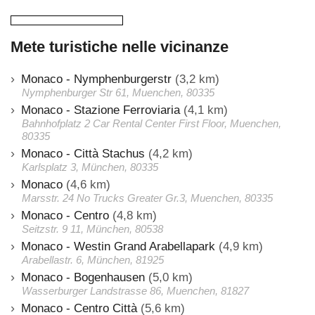
Mete turistiche nelle vicinanze
Monaco - Nymphenburgerstr
(3,2 km)
Nymphenburger Str 61, Muenchen, 80335
Monaco - Stazione Ferroviaria
(4,1 km)
Bahnhofplatz 2 Car Rental Center First Floor, Muenchen,
80335
Monaco - Città Stachus
(4,2 km)
Karlsplatz 3, München, 80335
Monaco
(4,6 km)
Marsstr. 24 No Trucks Greater Gr.3, Muenchen, 80335
Monaco - Centro
(4,8 km)
Seitzstr. 9 11, München, 80538
Monaco - Westin Grand Arabellapark
(4,9 km)
Arabellastr. 6, München, 81925
Monaco - Bogenhausen
(5,0 km)
Wasserburger Landstrasse 86, Muenchen, 81827
Monaco - Centro Città
(5,6 km)