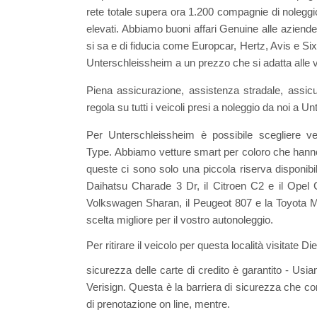
rete totale supera ora 1.200 compagnie di noleggi
elevati. Abbiamo buoni affari Genuine alle aziend
si sa e di fiducia come Europcar, Hertz, Avis e Sixt 
Unterschleissheim a un prezzo che si adatta alle 
Piena assicurazione, assistenza stradale, assicur
regola su tutti i veicoli presi a noleggio da noi a 
Per Unterschleissheim è possibile scegliere v
Type. Abbiamo vetture smart per coloro che hanno
queste ci sono solo una piccola riserva disponi
Daihatsu Charade 3 Dr, il Citroen C2 e il Opel 
Volkswagen Sharan, il Peugeot 807 e la Toyota Mini
scelta migliore per il vostro autonoleggio.
Per ritirare il veicolo per questa località visitate
sicurezza delle carte di credito è garantito - Usi
Verisign. Questa è la barriera di sicurezza che co
di prenotazione on line, mentre.