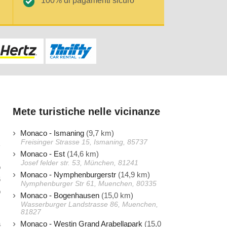
100% di pagamenti sicuro
Mete turistiche nelle vicinanze
Monaco - Ismaning
(9,7 km)
Freisinger Strasse 15, Ismaning, 85737
Monaco - Est
(14,6 km)
Josef felder str. 53, München, 81241
o
Monaco - Nymphenburgerstr
(14,9 km)
6
Nymphenburger Str 61, Muenchen, 80335
o
Monaco - Bogenhausen
(15,0 km)
Wasserburger Landstrasse 86, Muenchen,
81827
a
Monaco - Westin Grand Arabellapark
(15,0