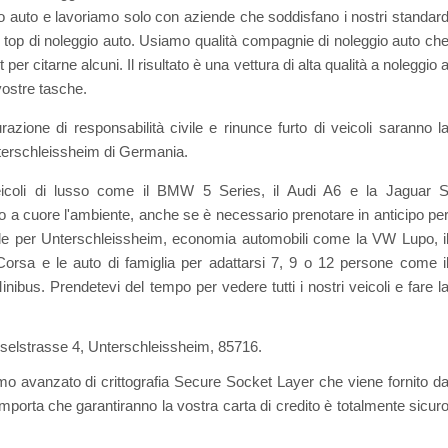
o auto e lavoriamo solo con aziende che soddisfano i nostri standar
e top di noleggio auto. Usiamo qualità compagnie di noleggio auto ch
per citarne alcuni. Il risultato è una vettura di alta qualità a noleggio 
vostre tasche.
azione di responsabilità civile e rinunce furto di veicoli saranno l
Unterschleissheim di Germania.
eicoli di lusso come il BMW 5 Series, il Audi A6 e la Jaguar 
 a cuore l'ambiente, anche se è necessario prenotare in anticipo pe
bile per Unterschleissheim, economia automobili come la VW Lupo, i
Corsa e le auto di famiglia per adattarsi 7, 9 o 12 persone come i
bus. Prendetevi del tempo per vedere tutti i nostri veicoli e fare l
 Dieselstrasse 4, Unterschleissheim, 85716.
amo avanzato di crittografia Secure Socket Layer che viene fornito d
mporta che garantiranno la vostra carta di credito è totalmente sicur