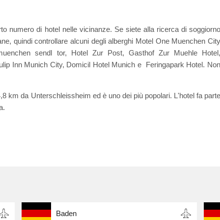
rto numero di hotel nelle vicinanze. Se siete alla ricerca di soggiorn
ane, quindi controllare alcuni degli alberghi Motel One Muenchen Cit
muenchen sendl tor, Hotel Zur Post, Gasthof Zur Muehle Hotel
ulip Inn Munich City, Domicil Hotel Munich e Feringapark Hotel. No
8 km da Unterschleissheim ed è uno dei più popolari. L'hotel fa part
a.
Baden