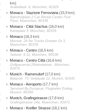
km)
d
Arabellastr. 6, München, 81925
e
Monaco - Stazione Ferroviaria
(15,9 km)
a
Bahnhofplatz 2 Car Rental Center First
Floor, Muenchen, 80335
Monaco - Città Stachus
(16,0 km)
Karlsplatz 3, München, 80335
a
Monaco
(16,3 km)
Marsstr. 24 No Trucks Greater Gr.3,
Muenchen, 80335
S
Monaco - Centro
(16,5 km)
r
Seitzstr. 9 11, München, 80538
l
Monaco - Centro Città
(16,6 km)
l
Grillparzerstr.29/einsteinstr., München,
81675
a
Munich - Ramersdorf
(17,0 km)
Balanstr. 73, Gebäude 12, Munich, 81541
Monaco - Aeroporto
(17,7 km)
Serviced By Europcar, Flughafen Erding,
Munich, 85356
a
Munich, Grafingstrasse
(17,8 km)
o
Grafingstrasse 24a, Muenchen, 81671
Monaco - Kreiller Strasse
(18,1 km)