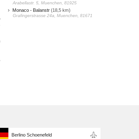
Arabellastr. 5, Muenchen, 81925
Monaco - Balanstr
(18,5 km)
Grafingerstrasse 24a, Muenchen, 81671
o
y
,
n
e
Berlino Schoenefeld