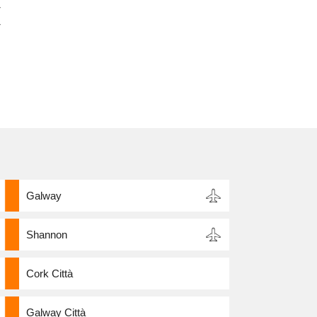
r
r
Galway
Shannon
Cork Città
Galway Città