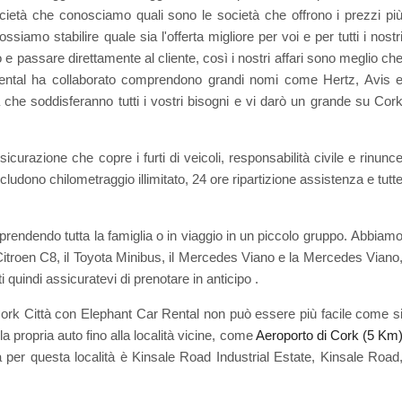
cietà che conosciamo quali sono le società che offrono i prezzi pi
siamo stabilire quale sia l'offerta migliore per voi e per tutti i nostr
o e passare direttamente al cliente, così i nostri affari sono meglio ch
Rental ha collaborato comprendono grandi nomi come Hertz, Avis 
ità che soddisferanno tutti i vostri bisogni e vi darò un grande su Cor
curazione che copre i furti di veicoli, responsabilità civile e rinunc
cludono chilometraggio illimitato, 24 ore ripartizione assistenza e tutt
a prendendo tutta la famiglia o in viaggio in un piccolo gruppo. Abbiam
l Citroen C8, il Toyota Minibus, il Mercedes Viano e la Mercedes Viano
ti quindi assicuratevi di prenotare in anticipo .
Cork Città con Elephant Car Rental non può essere più facile come s
la propria auto fino alla località vicine, come
Aeroporto di Cork (5 Km
 per questa località è Kinsale Road Industrial Estate, Kinsale Road