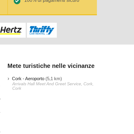
100% di pagamenti sicuro
Mete turistiche nelle vicinanze
Cork - Aeroporto
(5,1 km)
Arrivals Hall Meet And Greet Service, Cork,
Cork
o
.
r
e