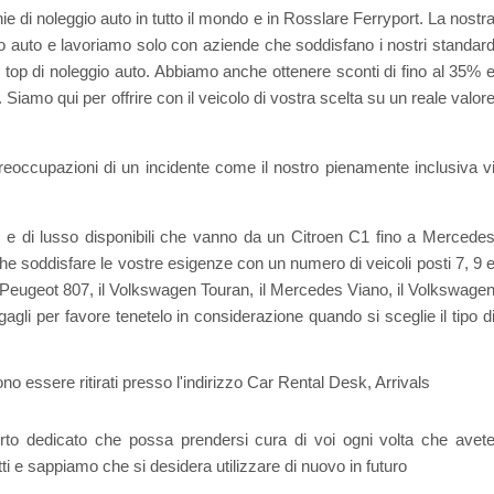
 di noleggio auto in tutto il mondo e in Rosslare Ferryport. La nostr
o auto e lavoriamo solo con aziende che soddisfano i nostri standar
 top di noleggio auto. Abbiamo anche ottenere sconti di fino al 35% 
i. Siamo qui per offrire con il veicolo di vostra scelta su un reale valor
reoccupazioni di un incidente come il nostro pienamente inclusiva v
e di lusso disponibili che vanno da un Citroen C1 fino a Mercede
e soddisfare le vostre esigenze con un numero di veicoli posti 7, 9 
l Peugeot 807, il Volkswagen Touran, il Mercedes Viano, il Volkswage
agli per favore tenetelo in considerazione quando si sceglie il tipo d
 essere ritirati presso l'indirizzo Car Rental Desk, Arrivals
rto dedicato che possa prendersi cura di voi ogni volta che avet
ti e sappiamo che si desidera utilizzare di nuovo in futuro