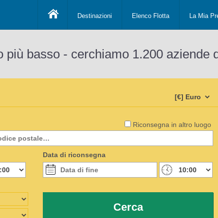
Destinazioni
Elenco Flotta
La Mia Pr
o più basso - cerchiamo 1.200 aziende 
Riconsegna in altro luogo
Data di riconsegna
Cerca