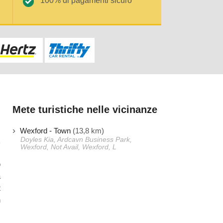
100% di pagamenti sicuro
Mete turistiche nelle vicinanze
Wexford - Town
(13,8 km)
Doyles Kia, Ardcavn Business Park,
Wexford, Not Avail, Wexford, L
o
a
t
n