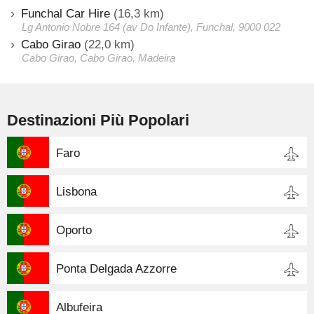
Funchal Car Hire
(16,3 km)
Lg Antonio Nobre 164 (av Do Infante), Funchal, 9000 022
Cabo Girao
(22,0 km)
Cabo Girao, Cabo Girao, Madeira
Destinazioni Più Popolari
Faro
Lisbona
Oporto
Ponta Delgada Azzorre
Albufeira