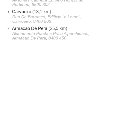
Av.tomas Cabreira Ed.belo Horizonte,
Portimao, 8500 802
.
Carvoeiro
(18,1 km)
l
Rua Do Barranco, Edifício "o Leme",
n
Carvoeiro, 8400 508
o
Armacao De Pera
(25,9 km)
n
Aldeamento Porches Praia Alporchinhos,
Armacao De Pera, 8400 450
i
a
a
.
,
r
r