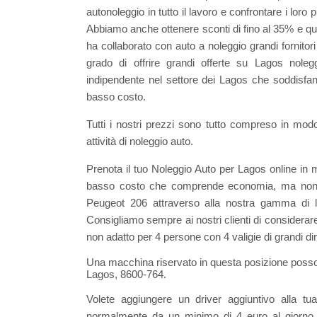
autonoleggio in tutto il lavoro e confrontare i loro
Abbiamo anche ottenere sconti di fino al 35% e ques
ha collaborato con auto a noleggio grandi fornito
grado di offrire grandi offerte su Lagos nole
indipendente nel settore dei Lagos che soddisfano 
basso costo.
Tutti i nostri prezzi sono tutto compreso in mod
attività di noleggio auto.
Prenota il tuo Noleggio Auto per Lagos online in 
basso costo che comprende economia, ma non lim
Peugeot 206 attraverso alla nostra gamma di 
Consigliamo sempre ai nostri clienti di considerar
non adatto per 4 persone con 4 valigie di grandi d
Una macchina riservato in questa posizione possono
Lagos, 8600-764.
Volete aggiungere un driver aggiuntivo alla tua
normalmente da un minimo di 4 euro al giorno. 