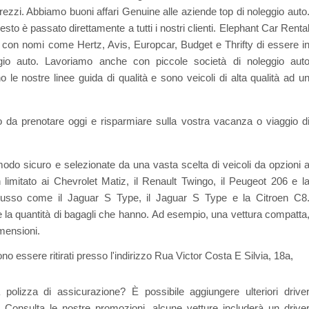
 prezzi. Abbiamo buoni affari Genuine alle aziende top di noleggio auto
to è passato direttamente a tutti i nostri clienti. Elephant Car Renta
ri con nomi come Hertz, Avis, Europcar, Budget e Thrifty di essere i
ggio auto. Lavoriamo anche con piccole società di noleggio aut
le nostre linee guida di qualità e sono veicoli di alta qualità ad u
o da prenotare oggi e risparmiare sulla vostra vacanza o viaggio d
modo sicuro e selezionate da una vasta scelta di veicoli da opzioni 
itato ai Chevrolet Matiz, il Renault Twingo, il Peugeot 206 e l
lusso come il Jaguar S Type, il Jaguar S Type e la Citroen C8
e la quantità di bagagli che hanno. Ad esempio, una vettura compatta
imensioni.
 essere ritirati presso l'indirizzo Rua Victor Costa E Silvia, 18a,
 polizza di assicurazione? È possibile aggiungere ulteriori drive
Consulta le nostre promozioni, alcune vetture includerà un drive