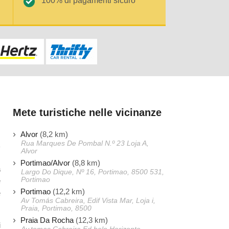
100% di pagamenti sicuro
Mete turistiche nelle vicinanze
Alvor
(8,2 km)
Rua Marques De Pombal N.º 23 Loja A,
Alvor
Portimao/Alvor
(8,8 km)
a
Largo Do Dique, Nº 16, Portimao, 8500 531,
Portimao
e
Portimao
(12,2 km)
e
Av Tomás Cabreira, Edif Vista Mar, Loja i,
Praia, Portimao, 8500
Praia Da Rocha
(12,3 km)
i