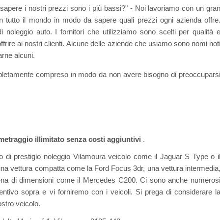
pere i nostri prezzi sono i più bassi?" - Noi lavoriamo con un gra
in tutto il mondo in modo da sapere quali prezzi ogni azienda offre
noleggio auto. I fornitori che utilizziamo sono scelti per qualità 
ffrire ai nostri clienti. Alcune delle aziende che usiamo sono nomi not
arne alcuni.
mpletamente compreso in modo da non avere bisogno di preoccupars
metraggio illimitato senza costi aggiuntivi
.
 di prestigio noleggio Vilamoura veicolo come il Jaguar S Type o i
 una vettura compatta come la Ford Focus 3dr, una vettura intermedia
na di dimensioni come il Mercedes C200. Ci sono anche numeros
ventivo sopra e vi forniremo con i veicoli. Si prega di considerare l
ostro veicolo.