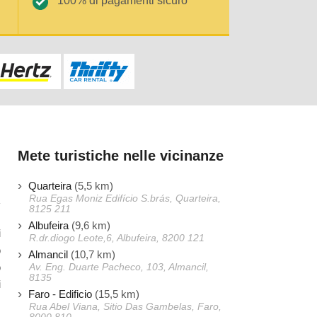
100% di pagamenti sicuro
Mete turistiche nelle vicinanze
Quarteira
(5,5 km)
Rua Egas Moniz Edifício S.brás, Quarteira,
8125 211
Albufeira
(9,6 km)
i
R.dr.diogo Leote,6, Albufeira, 8200 121
o
Almancil
(10,7 km)
o
Av. Eng. Duarte Pacheco, 103, Almancil,
8135
i
Faro - Edificio
(15,5 km)
Rua Abel Viana, Sitio Das Gambelas, Faro,