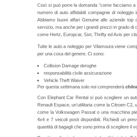
Così si può porre la domanda "come facciamo a sa
numero di auto affidabili compagnie di noleggio 
Abbiamo buoni affari Genuine alle aziende top di 
servizio, ma anche per i grandi prezzi in grado di o
come Hertz, Europcar, Sixt, Thrifty ed Avis per cit
Tutte le auto a noleggio per Vilamoura viene co
per una cosa del genere. Ci sono:
Collision Damage deroghe
responsabilità civile assicurazione
Vehicle Theft Waiver
Per questa settimana solo noi comprenderà
chilo
Con Elephant Car Rental si può scegliere un auto
Renault Espace, un'utilitaria come la Citroen C2,
come la Volkswagen Passat o una macchina pie
4x4 e 7 veicoli posti disponibili. Richiedi un pre
quantità di bagagli che sono prima di scegliere il v