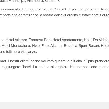
Ed.delta Marina,lj.1, Vilamoura, 8125-448.
amo avanzato di crittografia Secure Socket Layer che viene fornito d
mporta che garantiranno la vostra carta di credito è totalmente sicur
 Luna Hotel Atismar, Formosa Park Hotel Apartamento, Hotel Da Aldeia
a, Hotel Montechoro, Hotel Faro, Alfamar Beach & Sport Resort, Hote
o tutti nelle vicinanze.
ar. I nostri clienti hanno valutato questa la più alta. Si può prender
 raggiungere l'hotel. La catena alberghiera Hotusa possiede quest