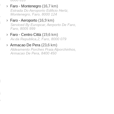
8000 810
n
Faro - Montenegro
(16,7 km)
.
Estrada Do Aeroporto Edificio Hertz,
Montenegro, Faro, 8000 124
e
Faro - Aeroporto
(16,9 km)
i
Serviced By Europcar, Aerporto De Faro,
Faro, 8005 999
Faro - Centro Città
(19,6 km)
i
Av.da Republica,2, Faro, 8000 079
Armacao De Pera
(23,6 km)
Aldeamento Porches Praia Alporchinhos,
Armacao De Pera, 8400 450
l
,
i
a