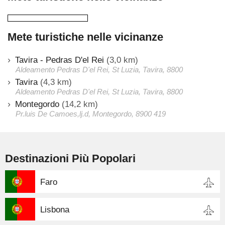
Mete turistiche nelle vicinanze
Tavira - Pedras D'el Rei
(3,0 km)
Aldeamento Pedras D'el Rei, St Luzia, Tavira, 8800
Tavira
(4,3 km)
Aldeamento Pedras D'el Rei, St Luzia, Tavira, 8800
Montegordo
(14,2 km)
Pr.luis De Camoes,lj.d, Montegordo, 8900 419
Destinazioni Più Popolari
Faro
Lisbona