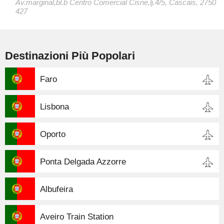
Av.marginal,bl.b Centro Comercial Cisne,lj.4/5, Cascais, 2750
427
Destinazioni Più Popolari
Faro
Lisbona
Oporto
Ponta Delgada Azzorre
Albufeira
Aveiro Train Station