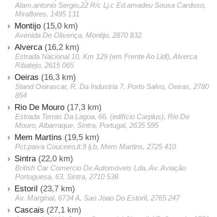
Alam.antonio Sergio,22 R/c Lj.c Ed.amadeu Sousa Cardoso,
Miraflores, 1495 131
Montijo
(15,0 km)
Avenida De Olivença, Montijo, 2870 832
Alverca
(16,2 km)
Estrada Nacional 10, Km 129 (em Frente Ao Lidl), Alverca
Ribatejo, 2615 065
Oeiras
(16,3 km)
Stand Oeirascar, R. Da Industria 7, Porto Salvo, Oeiras, 2780
854
Rio De Mouro
(17,3 km)
Estrada Terras Da Lagoa, 66. (edifício Carplus), Rio De
Mouro, Albarraque, Sintra, Portugal, 2635 595
Mem Martins
(19,5 km)
Pct.paiva Couceiro,lt.9 lj.b, Mem Martins, 2725 410
Sintra
(22,0 km)
British Car Comercio De Automóveis Lda, Av. Aviação
Portuguesa, 63, Sintra, 2710 538
Estoril
(23,7 km)
Av. Marginal, 6734 A, Sao Joao Do Estoril, 2765 247
Cascais
(27,1 km)