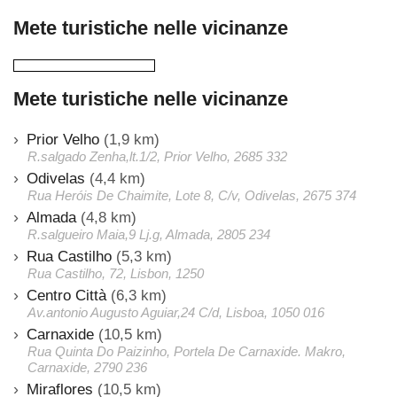
Mete turistiche nelle vicinanze
Mete turistiche nelle vicinanze
Prior Velho
(1,9 km)
R.salgado Zenha,lt.1/2, Prior Velho, 2685 332
Odivelas
(4,4 km)
Rua Heróis De Chaimite, Lote 8, C/v, Odivelas, 2675 374
Almada
(4,8 km)
R.salgueiro Maia,9 Lj.g, Almada, 2805 234
Rua Castilho
(5,3 km)
Rua Castilho, 72, Lisbon, 1250
Centro Città
(6,3 km)
Av.antonio Augusto Aguiar,24 C/d, Lisboa, 1050 016
Carnaxide
(10,5 km)
Rua Quinta Do Paizinho, Portela De Carnaxide. Makro,
Carnaxide, 2790 236
Miraflores
(10,5 km)