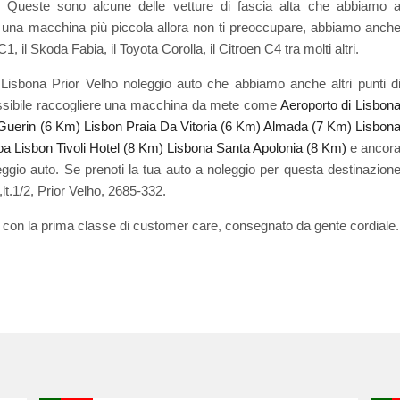
ueste sono alcune delle vetture di fascia alta che abbiamo 
 di una macchina più piccola allora non ti preoccupare, abbiamo anch
 il Skoda Fabia, il Toyota Corolla, il Citroen C4 tra molti altri.
isbona Prior Velho noleggio auto che abbiamo anche altri punti d
possibile raccogliere una macchina da mete come
Aeroporto di Lisbon
Guerin (6 Km)
Lisbon Praia Da Vitoria (6 Km)
Almada (7 Km)
Lisbon
oa Lisbon Tivoli Hotel (8 Km)
Lisbona Santa Apolonia (8 Km)
e ancor
ggio auto. Se prenoti la tua auto a noleggio per questa destinazion
,lt.1/2, Prior Velho, 2685-332.
 con la prima classe di customer care, consegnato da gente cordiale.