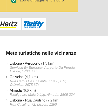
100% di pagamenti sicuro
Mete turistiche nelle vicinanze
Lisbona - Aeroporto
(1,9 km)
Serviced By Europcar, Aerporto Da Portela,
Lisbon, 1700 008
Odivelas
(4,1 km)
r
Rua Heróis De Chaimite, Lote 8, C/v,
Odivelas, 2675 374
i
Almada
(6,6 km)
o
R.salgueiro Maia,9 Lj.g, Almada, 2805 234
e
Lisbona - Rua Castilho
(7,2 km)
Rua Castilho, 72, Lisbon, 1250