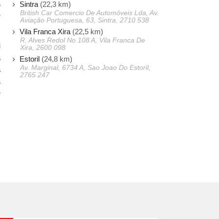
a
Sintra
(22,3 km)
British Car Comercio De Automóveis Lda, Av.
e
Aviação Portuguesa, 63, Sintra, 2710 538
Vila Franca Xira
(22,5 km)
R. Alves Redol No 108 A, Vila Franca De
i
Xira, 2600 098
a
Estoril
(24,8 km)
Av. Marginal, 6734 A, Sao Joao Do Estoril,
a
2765 247
a
e