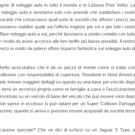
nie di noleggio auto in tutto il mondo e in Lisbona Prior Velho. L
 noleggio auto e lavoriamo solo con aziende che soddisfano i nostr
ocietà che conosciamo quali sono le società che offrono i prezzi pi
siamo stabilire quale sia l'offerta migliore per voi e per tutti i nostr
or affare noleggio auto a voi, perché lavoriamo a stretto contatto con tutt
in modo da avere accesso alle loro tariffe più basse possibili. Il nostr
prezzi in modo da potervi offrire risparmi fantastica sul noleggio auto d
hetto assicurativo che ti dà un pezzo di mente come si tratta co
ollisione con responsabilità di copertura. Residenti in Nord Americ
Potete trovare maggiori dettagli su questo su una base per veicolo dop
no terrà un eccesso proprio come te famiglia a casa o l'assicurazion
rà mostrato su un veicolo di base del veicolo che può essere visto dop
queste spese in eccesso si può optare per un Super Collision Damag
azione, quando si arriva o possono essere acquistati da società terz
ccasione speciale? Che ne dici di schizzi su un Jaguar S Type, 