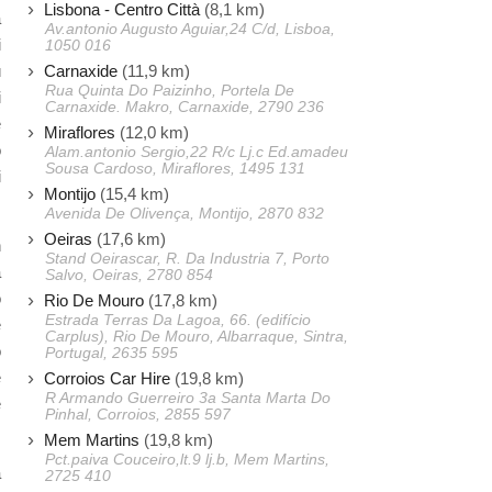
Lisbona - Centro Città
(8,1 km)
a
Av.antonio Augusto Aguiar,24 C/d, Lisboa,
i
1050 016
Carnaxide
(11,9 km)
ù
Rua Quinta Do Paizinho, Portela De
i
Carnaxide. Makro, Carnaxide, 2790 236
e
Miraflores
(12,0 km)
o
Alam.antonio Sergio,22 R/c Lj.c Ed.amadeu
Sousa Cardoso, Miraflores, 1495 131
i
Montijo
(15,4 km)
Avenida De Olivença, Montijo, 2870 832
Oeiras
(17,6 km)
n
Stand Oeirascar, R. Da Industria 7, Porto
a
Salvo, Oeiras, 2780 854
o
Rio De Mouro
(17,8 km)
Estrada Terras Da Lagoa, 66. (edifício
e
Carplus), Rio De Mouro, Albarraque, Sintra,
o
Portugal, 2635 595
e
Corroios Car Hire
(19,8 km)
R Armando Guerreiro 3a Santa Marta Do
e
Pinhal, Corroios, 2855 597
Mem Martins
(19,8 km)
Pct.paiva Couceiro,lt.9 lj.b, Mem Martins,
a
2725 410