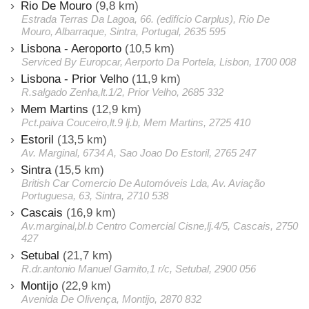
Rio De Mouro
(9,8 km)
Estrada Terras Da Lagoa, 66. (edifício Carplus), Rio De
Mouro, Albarraque, Sintra, Portugal, 2635 595
Lisbona - Aeroporto
(10,5 km)
Serviced By Europcar, Aerporto Da Portela, Lisbon, 1700 008
Lisbona - Prior Velho
(11,9 km)
R.salgado Zenha,lt.1/2, Prior Velho, 2685 332
Mem Martins
(12,9 km)
Pct.paiva Couceiro,lt.9 lj.b, Mem Martins, 2725 410
Estoril
(13,5 km)
Av. Marginal, 6734 A, Sao Joao Do Estoril, 2765 247
Sintra
(15,5 km)
British Car Comercio De Automóveis Lda, Av. Aviação
Portuguesa, 63, Sintra, 2710 538
Cascais
(16,9 km)
Av.marginal,bl.b Centro Comercial Cisne,lj.4/5, Cascais, 2750
427
Setubal
(21,7 km)
R.dr.antonio Manuel Gamito,1 r/c, Setubal, 2900 056
Montijo
(22,9 km)
Avenida De Olivença, Montijo, 2870 832