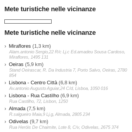
Mete turistiche nelle vicinanze
Mete turistiche nelle vicinanze
Miraflores
(1,3 km)
Alam.antonio Sergio,22 R/c Lj.c Ed.amadeu Sousa Cardoso,
Miraflores, 1495 131
Oeiras
(5,9 km)
Stand Oeirascar, R. Da Industria 7, Porto Salvo, Oeiras, 2780
854
Lisbona - Centro Città
(6,8 km)
Av.antonio Augusto Aguiar,24 C/d, Lisboa, 1050 016
Lisbona - Rua Castilho
(6,9 km)
Rua Castilho, 72, Lisbon, 1250
Almada
(7,5 km)
R.salgueiro Maia,9 Lj.g, Almada, 2805 234
Odivelas
(9,7 km)
Rua Heróis De Chaimite, Lote 8, C/v, Odivelas, 2675 374