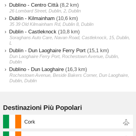
Dublino - Centro Città
(8,2 km)
26 Lombard Street, Dublin, 2, Dublin
Dublin - Kilmainham
(10,6 km)
35 39 Old Kilmainham Rd, Dublin 8, Dublin
Dublin - Castleknock
(10,8 km)
Soraghans Auto Care, Navan Road, Castleknock, 15, Dublin,
L
Dublin - Dun Laoghaire Ferry Port
(15,1 km)
Dun Laoghaire Ferry Port, Rochestown Avenue, Dublin,
Dublin
Dublino - Dun Laoghaire
(16,3 km)
Rochestown Avenue, Beside Bakers Corner, Dun Laoghaire,
Dublin, Dublin
Destinazioni Più Popolari
Cork