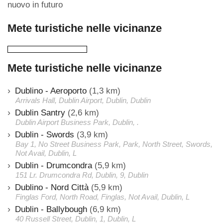
nuovo in futuro
Mete turistiche nelle vicinanze
Mete turistiche nelle vicinanze
Dublino - Aeroporto
(1,3 km)
Arrivals Hall, Dublin Airport, Dublin, Dublin
Dublin Santry
(2,6 km)
Dublin Airport Business Park, Dublin, .
Dublin - Swords
(3,9 km)
Bay 1, No Street Business Park, Park, North Street, Swords,
Not Avail, Dublin, L
Dublin - Drumcondra
(5,9 km)
151 Lr. Drumcondra Rd, Dublin, 9, Dublin
Dublino - Nord Città
(5,9 km)
Finglas Ford, North Road, Finglas, Not Avail, Dublin, L
Dublin - Ballybough
(6,9 km)
40 Russell Street, Dublin, 1, Dublin, L