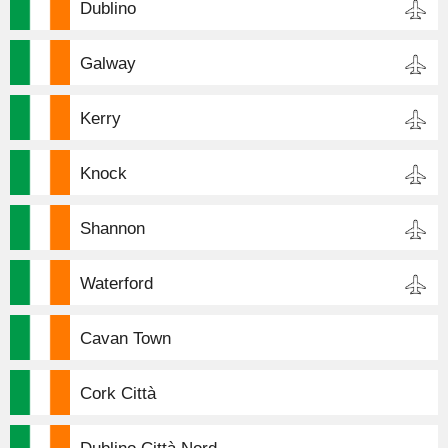
Dublino
Galway
Kerry
Knock
Shannon
Waterford
Cavan Town
Cork Città