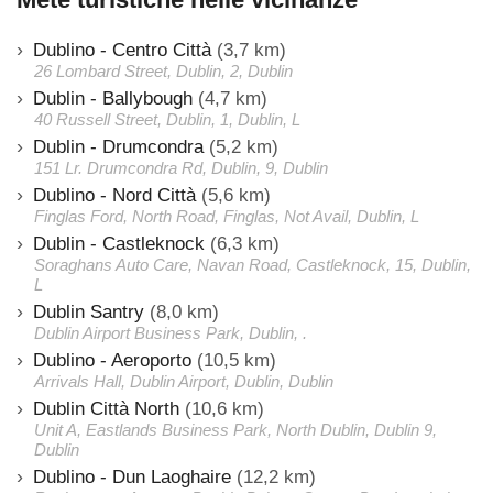
Dublino - Centro Città
(3,7 km)
26 Lombard Street, Dublin, 2, Dublin
Dublin - Ballybough
(4,7 km)
40 Russell Street, Dublin, 1, Dublin, L
Dublin - Drumcondra
(5,2 km)
151 Lr. Drumcondra Rd, Dublin, 9, Dublin
Dublino - Nord Città
(5,6 km)
Finglas Ford, North Road, Finglas, Not Avail, Dublin, L
Dublin - Castleknock
(6,3 km)
Soraghans Auto Care, Navan Road, Castleknock, 15, Dublin,
L
Dublin Santry
(8,0 km)
Dublin Airport Business Park, Dublin, .
Dublino - Aeroporto
(10,5 km)
Arrivals Hall, Dublin Airport, Dublin, Dublin
Dublin Città North
(10,6 km)
Unit A, Eastlands Business Park, North Dublin, Dublin 9,
Dublin
Dublino - Dun Laoghaire
(12,2 km)